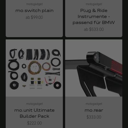
motogadget
motogadget
mo.switch plain
Plug & Ride
Instrumente -
Angebot
ab $99.00
passend für BMW
Angebot
ab $533.00
motogadget
motogadget
mo.unit Ultimate
mo.rear
Builder Pack
Angebot
$333.00
Angebot
$222.00