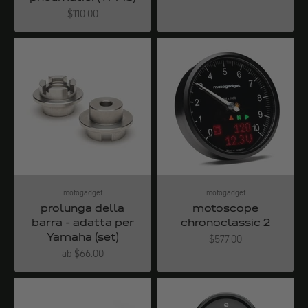
Angebot
$110.00
motogadget
motogadget
prolunga della
motoscope
barra - adatta per
chronoclassic 2
Yamaha (set)
Angebot
$577.00
Angebot
ab $66.00