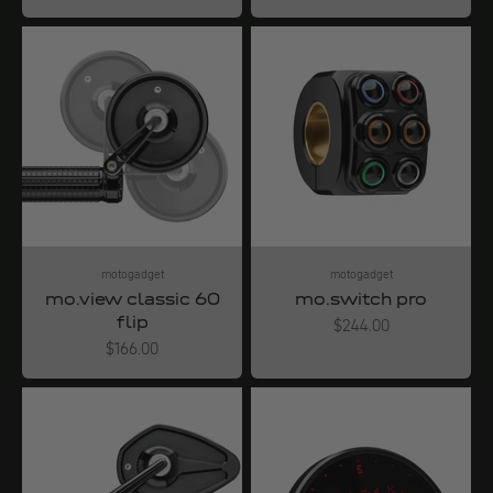
motogadget
motogadget
mo.view classic 60
mo.switch pro
flip
Angebot
$244.00
Angebot
$166.00