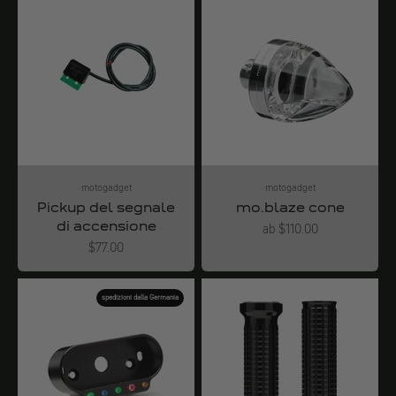
motogadget
motogadget
Pickup del segnale
mo.blaze cone
di accensione
Angebot
ab $110.00
Angebot
$77.00
spedizioni dalla Germania