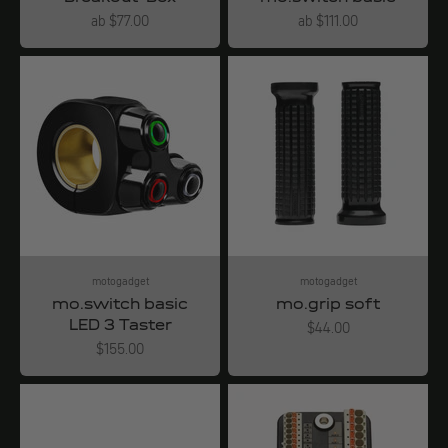
Angebot
Angebot
ab $77.00
ab $111.00
motogadget
motogadget
mo.switch basic
mo.grip soft
LED 3 Taster
Angebot
$44.00
Angebot
$155.00