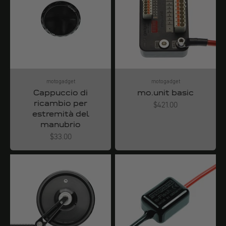
motogadget
motogadget
Cappuccio di
mo.unit basic
ricambio per
Angebot
$421.00
estremità del
manubrio
Angebot
$33.00