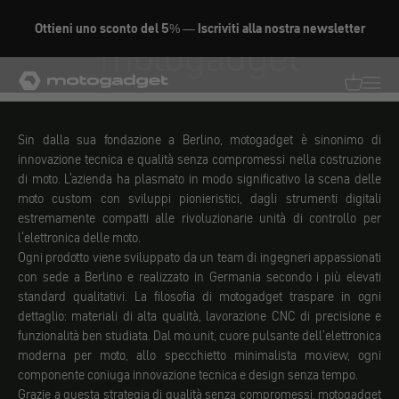
Vai al contenuto
Ottieni uno sconto del 5% — Iscriviti alla nostra newsletter
motogadget
motogadget GmbH
Traduzion
Traduz
Sin dalla sua fondazione a Berlino, motogadget è sinonimo di
innovazione tecnica e qualità senza compromessi nella costruzione
di moto. L'azienda ha plasmato in modo significativo la scena delle
moto custom con sviluppi pionieristici, dagli strumenti digitali
estremamente compatti alle rivoluzionarie unità di controllo per
l'elettronica delle moto.
Ogni prodotto viene sviluppato da un team di ingegneri appassionati
con sede a Berlino e realizzato in Germania secondo i più elevati
standard qualitativi. La filosofia di motogadget traspare in ogni
dettaglio: materiali di alta qualità, lavorazione CNC di precisione e
funzionalità ben studiata. Dal mo.unit, cuore pulsante dell’elettronica
moderna per moto, allo specchietto minimalista mo.view, ogni
componente coniuga innovazione tecnica e design senza tempo.
Grazie a questa strategia di qualità senza compromessi, motogadget