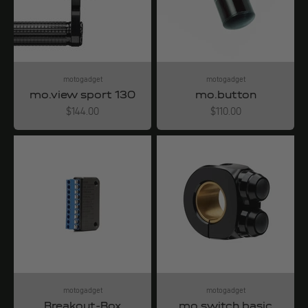
motogadget
motogadget
mo.view sport 130
mo.button
Angebot
Angebot
$144.00
$110.00
motogadget
motogadget
Breakout-Box
mo.switch basic