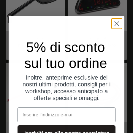
motogadget
motogadget
5% di sconto
mo.view sport
motoscope pro
Angebot
Angebot
$144.00
$444.00
sul tuo ordine
Inoltre, anteprime esclusive dei
nostri ultimi prodotti, consigli per i
workshop, accesso anticipato a
offerte speciali e omaggi.
e-mail
motogadget
motogadget