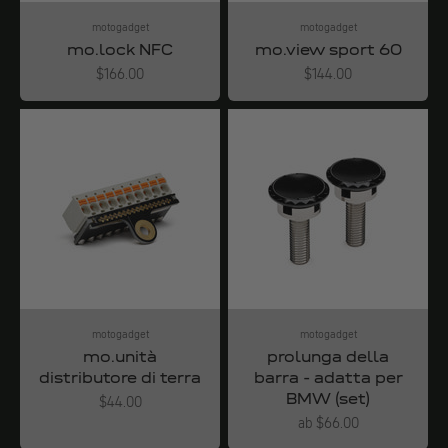
motogadget
motogadget
mo.lock NFC
mo.view sport 60
Angebot
Angebot
$166.00
$144.00
motogadget
motogadget
mo.unità
prolunga della
distributore di terra
barra - adatta per
BMW (set)
Angebot
$44.00
Angebot
ab $66.00