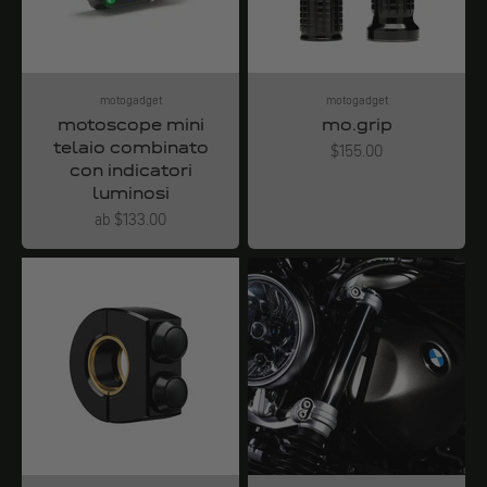
motogadget
motogadget
motoscope mini
mo.grip
telaio combinato
Angebot
$155.00
con indicatori
luminosi
Angebot
ab $133.00