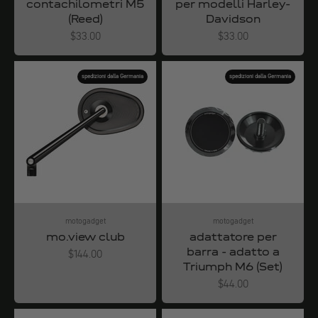
contachilometri M5
per modelli Harley-
(Reed)
Davidson
Angebot
Angebot
$33.00
$33.00
spedizioni dalla Germania
spedizioni dalla Germania
motogadget
motogadget
mo.view club
adattatore per
barra - adatto a
Angebot
$144.00
Triumph M6 (Set)
Angebot
$44.00