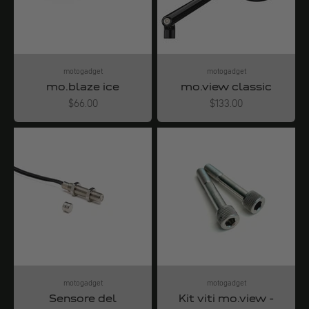
motogadget
motogadget
mo.blaze ice
mo.view classic
Angebot
Angebot
$66.00
$133.00
motogadget
motogadget
Sensore del
Kit viti mo.view -