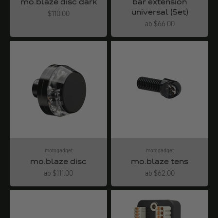
mo.blaze disc dark
bar extension
universal (Set)
Angebot
$110.00
Angebot
ab $66.00
motogadget
motogadget
mo.blaze disc
mo.blaze tens
Angebot
Angebot
ab $111.00
ab $62.00