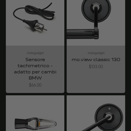
motogadget
motogadget
Sensore
mo.view classic 130
tachimetrico -
Angebot
$133.00
adatto per cambi
BMW
Angebot
$66.00