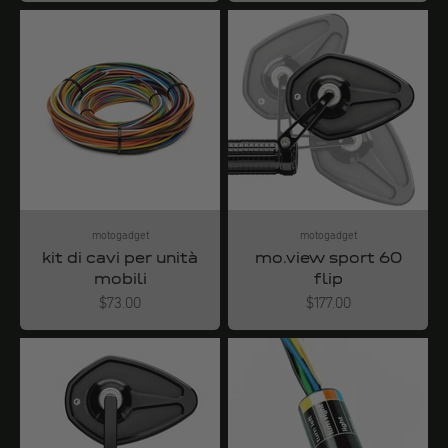
motogadget
motogadget
kit di cavi per unità
mo.view sport 60
mobili
flip
Angebot
Angebot
$73.00
$177.00