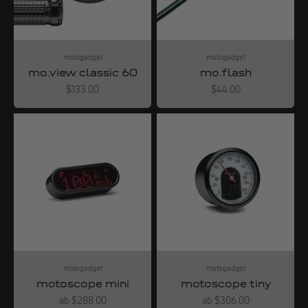
motogadget
motogadget
mo.view classic 60
mo.flash
Angebot
Angebot
$133.00
$44.00
motogadget
motogadget
motoscope mini
motoscope tiny
Angebot
Angebot
ab $288.00
ab $306.00