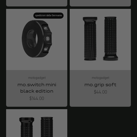
spedizioni dalla Germania
motogadget
motogadget
mo.switch mini
mo.grip soft
black edition
Angebot
$44.00
Angebot
$144.00