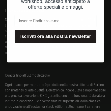
workshop, accesso anticipato a
offerte speciali e omaggi.
Innovative unità a pulsante
e-mail
Dal completo mo.switch pro con 6 pulsanti illuminati a LED al
compatto mo.switch mini, le nostre unità di commutazione
stabiliscono nuovi standard in termini di design e facilità d'uso. Il
cablaggio preassemblato e il design ben studiato consentono
Iscriviti ora alla nostra newsletter
un'installazione rapida e semplice. Che il diametro del manubrio sia
di 22 mm o di 1 pollice, offriamo la soluzione giusta per la vostra
moto.
Qualità fino all'ultimo dettaglio
Ogni attacco per manubrio è prodotto nella nostra officina di Berlino
con materiali di alta qualità. L'elettronica incapsulata e impermeabile
e la precisa lavorazione CNC garantiscono una funzionalità duratura
in tutte le condizioni. Le diverse finiture superficiali, dalla classica
anodizzazione all'esclusiva Black Edition, sottolineano il carattere