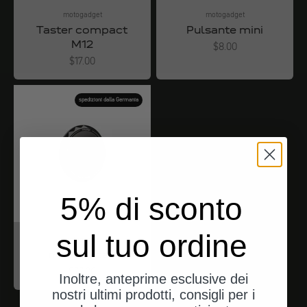
motogadget
motogadget
Taster compact
Pulsante mini
M12
Angebot
$8.00
Angebot
$17.00
spedizioni dalla Germania
5% di sconto
sul tuo ordine
motogadget
mo.grip cap
Angebot
$77.00
Inoltre, anteprime esclusive dei
nostri ultimi prodotti, consigli per i