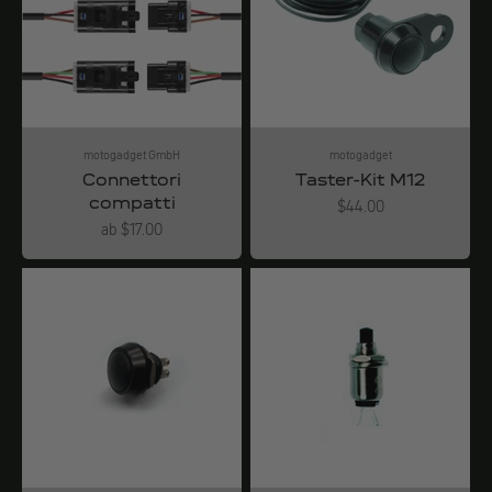
motogadget GmbH
motogadget
Connettori
Taster-Kit M12
compatti
Angebot
$44.00
Angebot
ab $17.00