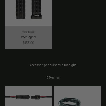
motogadget
mo.grip
Angebot
$155.00
Accessori per pulsanti e maniglie
9 Prodotti