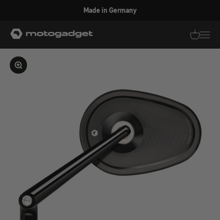
Zum Inhalt springen
Made in Germany
motogadget GmbH
Translati
Transl
Bild vergrößern