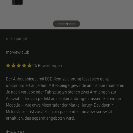
Gehe zu Element 1
Gehe zu Element 2
Gehe zu Element 3
Gehe zu Element 4
Gehe zu Element 5
Gehe zu Element 6
Gehe zu Element 7
Gehe zu Element 8
Gehe zu Element 9
Gehe zu Element 10
motogadget
motogadget
mo.view club
24 Bewertungen
Der Anbauspiegel mit ECE-Kennzeichnung lässt sich ganz
unkompliziert an jedem M10-Spiegelgewinde am Lenker montieren.
Je nach Vorliebe oder Fahrzeugtyp stehen zwei Armlängen zur
Auswahl, die sich perfekt am Lenker anbringen lassen. Für einige
Modelle – wie etwa Motorräder der Marke Harley-Davidson™
Motorräder – ist zusätzlich ein passendes mo.view screw kit
erhältlich, das separat angeboten wird.
Angebot
$144.00