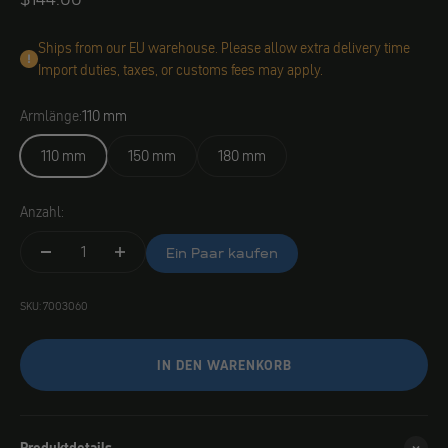
Ships from our EU warehouse. Please allow extra delivery time
Import duties, taxes, or customs fees may apply.
Armlänge:
110 mm
110 mm
150 mm
180 mm
Anzahl:
Ein Paar kaufen
SKU: 7003060
IN DEN WARENKORB