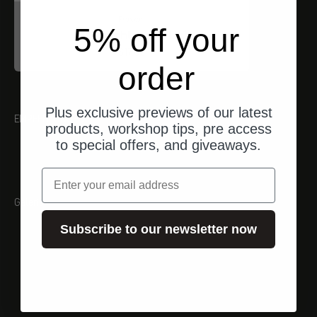
Proxxon
5% off your
Inbusschlüssel (HX)
Angebot
$17.00
order
Plus exclusive previews of our latest
EMPFEHLUNGEN
products, workshop tips, pre access
to special offers, and giveaways.
Email
Galerie
Subscribe to our newsletter now