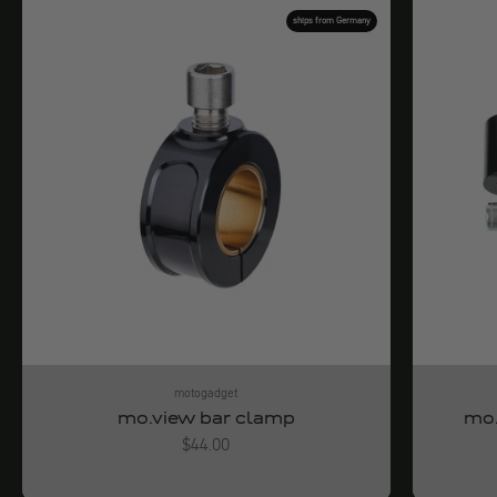
ships from Germany
motogadget
mo.view bar clamp
mo.
Angebot
$44.00