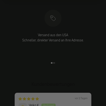
Versand aus den USA
Schneller, direkter Versand an Ihre Adresse.
Gehe zu Element 1
Gehe zu Element 2
Gehe zu Element 3
Kundenbewertungen
vor 2 Tagen
Veiko K.