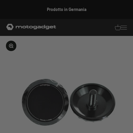
Vai al contenuto
Prodotto in Germania
motogadget GmbH
Traduzion
Traduz
Ingrandire l'immagine