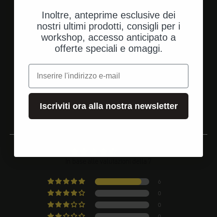
Inoltre, anteprime esclusive dei
nostri ultimi prodotti, consigli per i
workshop, accesso anticipato a
Vai all'elemento 1
Vai all'elemento 2
Vai all'elemento 3
offerte speciali e omaggi.
e-mail
Valutazioni dei clienti
Leggi altre recensioni
Iscriviti ora alla nostra newsletter
4.43 da 5
In base alle valutazioni della 7
6
0
0
0