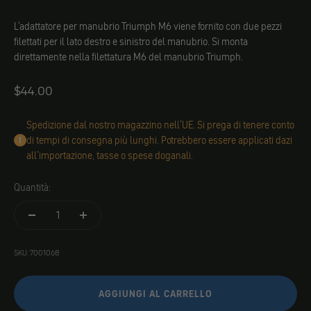
L'adattatore per manubrio Triumph M6 viene fornito con due pezzi
filettati per il lato destro e sinistro del manubrio. Si monta
direttamente nella filettatura M6 del manubrio Triumph.
Angebot
$44.00
Spedizione dal nostro magazzino nell'UE. Si prega di tenere conto
di tempi di consegna più lunghi. Potrebbero essere applicati dazi
all'importazione, tasse o spese doganali.
Quantità:
SKU: 7001068
AGGIUNGI AL CARRELLO