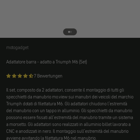
Vai all'elemento 1
Vai all'elemento 2
motogadget
motogadget
Adattatore barra
- adatto a Triumph M6 (Set)
7 Bewertungen
Il set, composto da 2 adattatori, consente il montaggio di tutti gli
specchietti da manubrio mo.view sui manubri dei veicoli del marchio
Triumph dotati di filettatura M6. Gli adattatori chiudono l'estremità
del manubrio con un tappo in alluminio. Gli specchietti da manubrio
possono essere fissati all'estremità del manubrio tramite un sistema
a morsetto. Gli adattatori sono realizzati in alluminio billet lavorato a
CNC e anodizzati in nero. Il montaggio sull'estremità del manubrio
avviene avvitando la filettatura M6 nel manubrio.