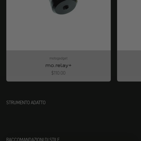
motogadget
mo.relay+
Angebot
$110.00
STRUMENTO ADATTO
RACCOMANDAZIONI DI STILE