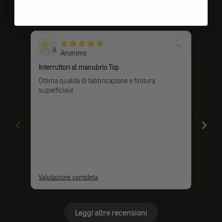
Valutazioni dei clienti
A
Anonimo
Interruttori al manubrio Top
Perf
Ottima qualità di fabbricazione e finitura
Perf
superficiale
Valutazione completa
Valu
Leggi altre recensioni