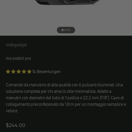
Vai all'elemento 1
Vai all'elemento 2
Vai all'elemento 3
Vai all'elemento 4
Vai all'elemento 5
motogadget
motogadget
mo.switch pro
14 Bewertungen
Comando da manubrio di alta qualità con 6 pulsanti illuminati. Una
soluzione completa per chi ama lo stile minimalista. Adatto a
manubri con diametro del tubo di 1 pollice o 22,2 mm (7/8"). Cavo di
collegamento preconfezionato da 1,8 m per un montaggio semplice e
veloce.
$244.00