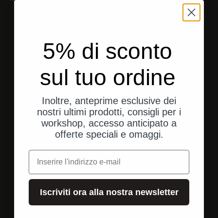
5% di sconto
sul tuo ordine
Inoltre, anteprime esclusive dei
nostri ultimi prodotti, consigli per i
workshop, accesso anticipato a
Spedizione gratuita
offerte speciali e omaggi.
in Germania a partire da 250 € di valore d'acquisto
e-mail
Vai all'elemento 1
Vai all'elemento 2
Vai all'elemento 3
Iscriviti ora alla nostra newsletter