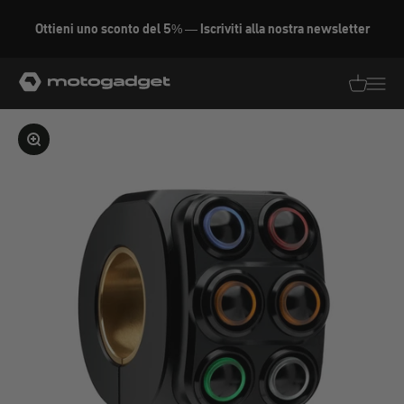
Vai al contenuto
Ottieni uno sconto del 5% — Iscriviti alla nostra newsletter
motogadget GmbH
Traduzion
Traduz
Ingrandire l'immagine