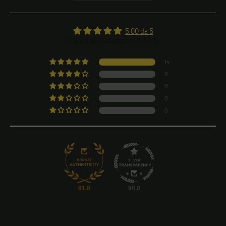
5.00 da 5
In base alle valutazioni della 14
14
0
0
0
0
81.8
90.0