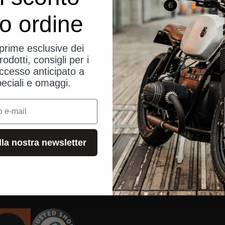
uo ordine
rto per cellulare
Blog
e con microfono integrato
Istruzioni 
eprime esclusive dei
Ordine e s
rodotti, consigli per i
ccesso anticipato a
Richiesta 
peciali e omaggi.
Ricerca riv
Negozio U
Contattate
alla nostra newsletter
FAQ