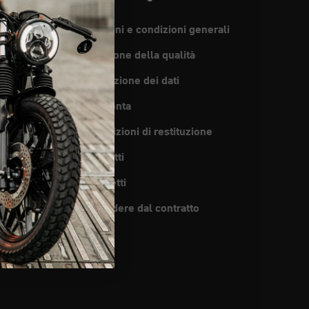
Termini e condizioni generali
per l'uso
Gestione della qualità
pedizione
Protezione dei dati
del concessionario
Impronta
enditori
Condizioni di restituzione
SA
Biscotti
ci
Brevetti
Recedere dal contratto