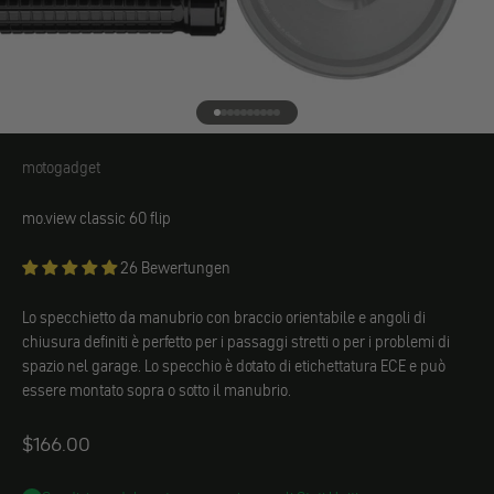
Vai all'elemento 1
Vai all'elemento 2
Vai all'elemento 3
Vai all'elemento 4
Vai all'elemento 5
Vai all'elemento 6
Vai all'elemento 7
Vai all'elemento 8
Vai all'elemento 9
Vai all'elemento 10
motogadget
motogadget
mo.view classic 60 flip
26 Bewertungen
Lo specchietto da manubrio con braccio orientabile e angoli di
chiusura definiti è perfetto per i passaggi stretti o per i problemi di
spazio nel garage. Lo specchio è dotato di etichettatura ECE e può
essere montato sopra o sotto il manubrio.
Angebot
$166.00