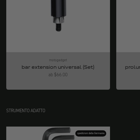
motogadget
bar extension universal (Set)
prolu
Angebot
ab $66.00
STRUMENTO ADATTO
spedizioni dalla Germania