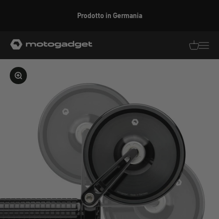
Vai al contenuto
Prodotto in Germania
motogadget GmbH
Traduzion
Traduz
Ingrandire l'immagine