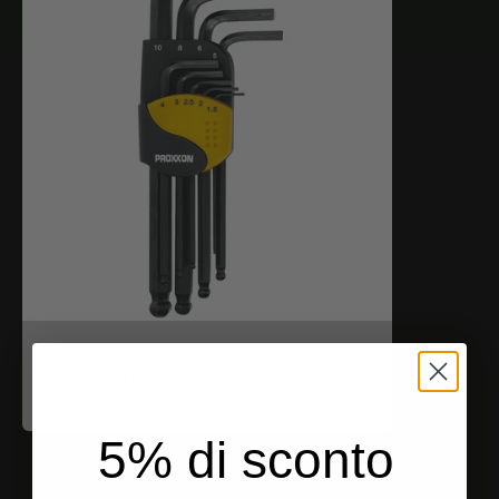
Proxxon
Inbusschlüssel (HX)
Angebot
$17.00
5% di sconto