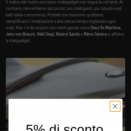
Il motivo del nostro successo: motogadget non segue la corrente. Al
contrario, reinventiamo: più piccoli, più intelligenti, più robusti e più
belli della concorrenza. Prodotti che risolvono i problemi,
semplificano l'installazione e allo stesso tempo migliorano ogni
moto. Non c'è da stupirsi che menti geniali come
Deus Ex Machina,
Jens von Brauck, Walt Siegl, Roland Sands
e
Ritmo Sereno
si affidino
a motogadget.
5% di sconto