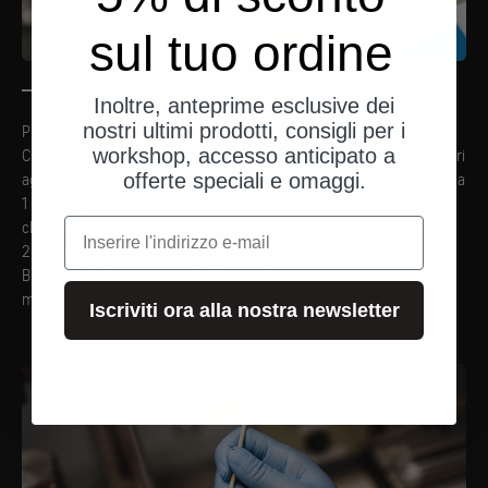
sul tuo ordine
06
Inoltre, anteprime esclusive dei
nostri ultimi prodotti, consigli per i
Più piccoli, più intelligenti, più digitali
workshop, accesso anticipato a
Con il
mo.blaze tens
, motogadget porta su strada uno degli indicatori
aggiuntivi più piccoli al mondo, appena più grande di una moneta da
offerte speciali e omaggi.
1 centesimo. Il
mo.lock
senza contatto rende superflue le classiche
e-mail
chiavi di accensione. E l'
app mo.ride
apre la porta successiva nel
2016: gli smartphone sono collegati alla
mo.unit blue
tramite
Bluetooth, il che apre possibilità completamente nuove per i
motociclisti come centro di controllo digitale.
Iscriviti ora alla nostra newsletter