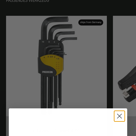
PASSENDES WERKZEUG
ships from Germany
Proxxon
Inbusschlüssel (HX)