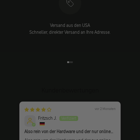
Versand aus den USA
Schneller, direkter Versand an Ihre Adresse.
Gehe zu Element 1
Gehe zu Element 2
Gehe zu Element 3
Kundenbewertungen
vor 2 Monaten
Fritzsch J.
Also rein von der Hardware und der nur online
Top
verfügbaren Anleitung her bin ich echt am