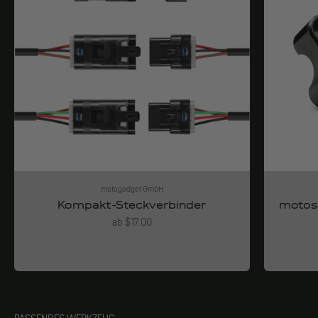
motogadget GmbH
Kompakt-Steckverbinder
motosc
Angebot
ab $17.00