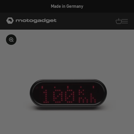
Zum Inhalt springen
Made in Germany
motogadget GmbH
Translati
Transl
Bild vergrößern