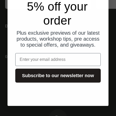
Angebot
$17.00
5% off your
order
EMPFEHLUNGEN
Plus exclusive previews of our latest
products, workshop tips, pre access
to special offers, and giveaways.
Email
Galerie
Subscribe to our newsletter now