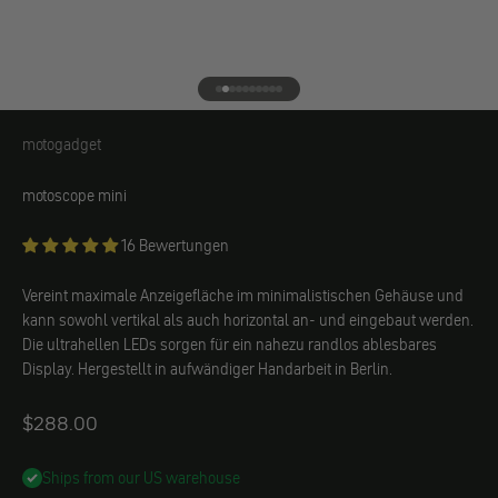
Gehe zu Element 1
Gehe zu Element 2
Gehe zu Element 3
Gehe zu Element 4
Gehe zu Element 5
Gehe zu Element 6
Gehe zu Element 7
Gehe zu Element 8
Gehe zu Element 9
Gehe zu Element 10
motogadget
motogadget
motoscope mini
16 Bewertungen
Vereint maximale Anzeigefläche im minimalistischen Gehäuse und
kann sowohl vertikal als auch horizontal an- und eingebaut werden.
Die ultrahellen LEDs sorgen für ein nahezu randlos ablesbares
Display. Hergestellt in aufwändiger Handarbeit in Berlin.
Angebot
$288.00
Ships from our US warehouse