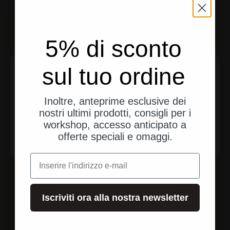
Reclamo
5% di sconto
sul tuo ordine
A chi posso rivolgermi in caso di domande tecniche?
Inoltre, anteprime esclusive dei
Cosa devo fare con un articolo difettoso?
nostri ultimi prodotti, consigli per i
workshop, accesso anticipato a
offerte speciali e omaggi.
Cosa devo considerare per una riparazione?
e-mail
ALLA RICHIESTA DI ASSISTENZA
Iscriviti ora alla nostra newsletter