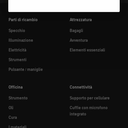
Parti di ricambio
Attrezzatura
Specchio
Bagagli
Illuminazione
Avventura
Elettricità
Elementi essenziali
Strumenti
Pulsante / maniglie
Officina
Connettività
Strumento
Supporto per cellulare
Oli
Cuffie con microfono
integrato
Cura
I materiali