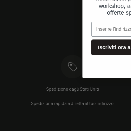
workshop, a
offerte s
e-mail
Iscriviti ora 
Spedizione dagli Stati Uniti
Spedizione rapida e diretta al tuo indirizzo.