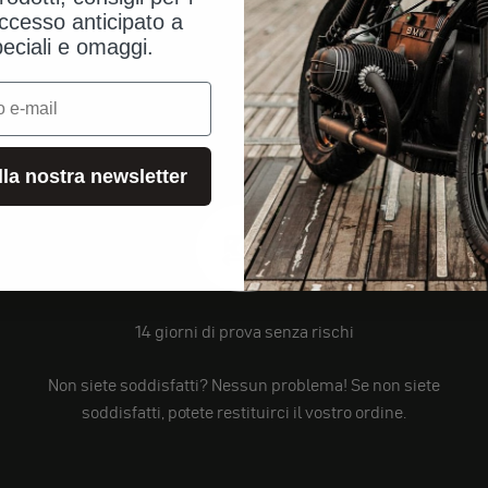
ccesso anticipato a
peciali e omaggi.
alla nostra newsletter
14 giorni di prova senza rischi
Non siete soddisfatti? Nessun problema! Se non siete
soddisfatti, potete restituirci il vostro ordine.