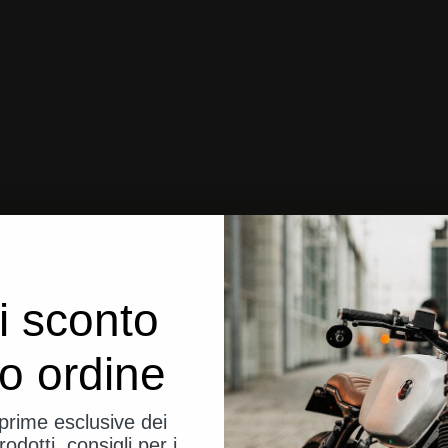
i sconto
uo ordine
eprime esclusive dei
rodotti, consigli per i