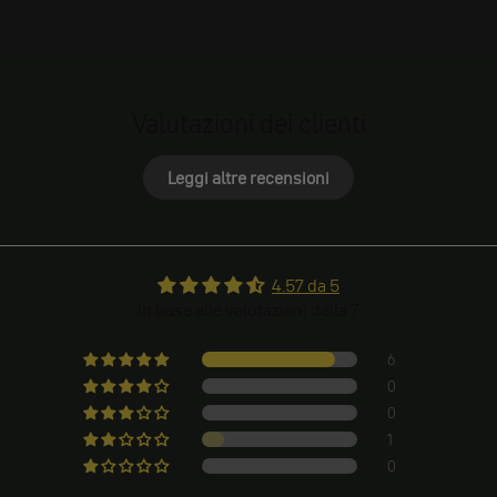
Valutazioni dei clienti
Leggi altre recensioni
4.57 da 5
In base alle valutazioni della 7
6
0
0
1
0