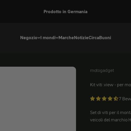
Benvenuti nel nostro negozio negli Stati Uniti
Negozio
I mondi
Marche
Notizie
Circa
Buoni
motogadget
motogadget 
Kit viti
.view - per m
7 Bew
Set di viti per il mo
veicoli del marchio H