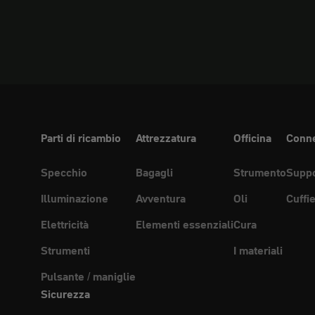
Parti di ricambio
Attrezzatura
Officina
Conne
Specchio
Bagagli
Strumento
Suppo
Illuminazione
Avventura
Oli
Cuffi
Elettricità
Elementi essenziali
Cura
Strumenti
I materiali
Pulsante / maniglie
Sicurezza