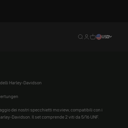
Traduzione mancante: en
Traduzione mancante:
Traduzione mancan
USD
IT
mo
odelli Harley-Davidson
ertungen
ntaggio dei nostri specchietti mo.view, compatibili con i
arley-Davidson. Il set comprende 2 viti da 5/16 UNF.