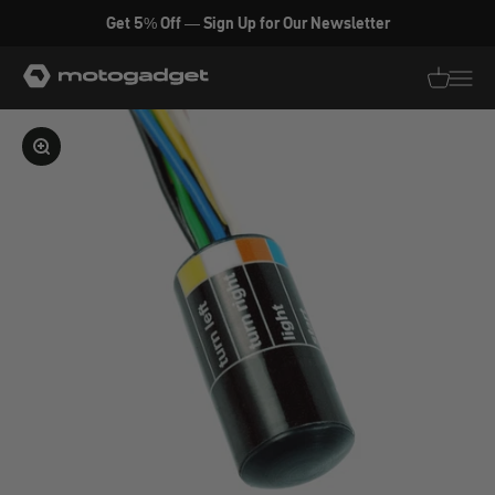
Zum Inhalt springen
Get 5% Off — Sign Up for Our Newsletter
motogadget GmbH
Translati
Transl
Bild vergrößern