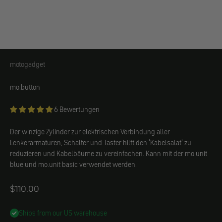
motogadget
motogadget
mo.button
6 Bewertungen
Der winzige Zylinder zur elektrischen Verbindung aller
Lenkerarmaturen, Schalter und Taster hilft den 'Kabelsalat' zu
reduzieren und Kabelbäume zu vereinfachen. Kann mit der mo.unit
blue und mo.unit basic verwendet werden.
Angebot
$110.00
Ships from our US warehouse