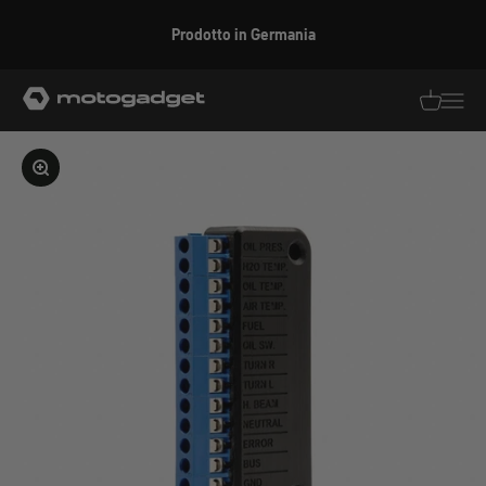
Vai al contenuto
Prodotto in Germania
motogadget GmbH
Traduzion
Traduz
Ingrandire l'immagine