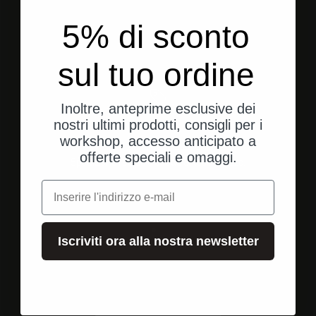
5% di sconto
sul tuo ordine
Inoltre, anteprime esclusive dei
nostri ultimi prodotti, consigli per i
workshop, accesso anticipato a
Spedizione dagli Stati Uniti
offerte speciali e omaggi.
Spedizione rapida e diretta al tuo indirizzo.
e-mail
Vai all'elemento 1
Vai all'elemento 2
Vai all'elemento 3
Iscriviti ora alla nostra newsletter
Valutazioni dei clienti