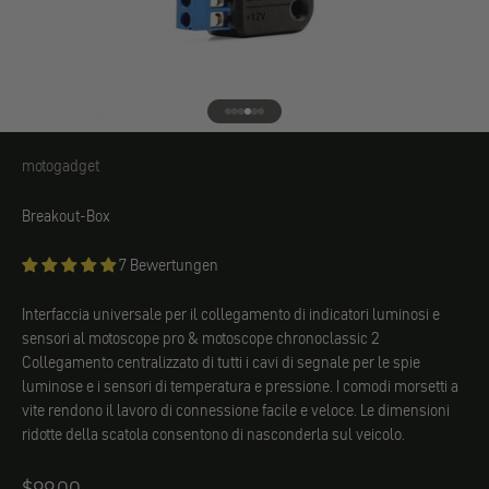
Vai all'elemento 1
Vai all'elemento 2
Vai all'elemento 3
Vai all'elemento 4
Vai all'elemento 5
Vai all'elemento 6
motogadget
motogadget
Breakout-Box
7 Bewertungen
Interfaccia universale per il collegamento di indicatori luminosi e
sensori al motoscope pro & motoscope chronoclassic 2
Collegamento centralizzato di tutti i cavi di segnale per le spie
luminose e i sensori di temperatura e pressione. I comodi morsetti a
vite rendono il lavoro di connessione facile e veloce. Le dimensioni
ridotte della scatola consentono di nasconderla sul veicolo.
Angebot
$99.00