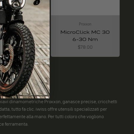
Proxxon
Proxxon
CROFLAM-
MicroClick MC 30
lötset MGS
6-30 Nm
Angebot
Angebot
$58.00
$78.00
Chiavi dinamometriche Proxxon, ganasce precise, cricchetti
atta, tutto fa clic. iwiss offre utensili specializzati per
 perfettamente alla mano. Per tutti coloro che vogliono
ce ferramenta.