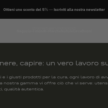
Officina
Ottieni uno sconto del 5% — Iscriviti alla nostra newsletter
strumenti per i motociclisti
Negozio
I mondi
Marche
Notizie
Circa
Buoni
ere, capire: un vero lavoro s
 e i giusti prodotti per la cura, ogni lavoro di 
a nostra gamma vi offre ciò che vi serve: utensil
i, qualità autentica.