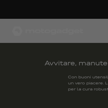
Vai al contenuto
motogadget GmbH
Avvitare, manuten
Con buoni utensili
un vero piacere. L
per la cura robust