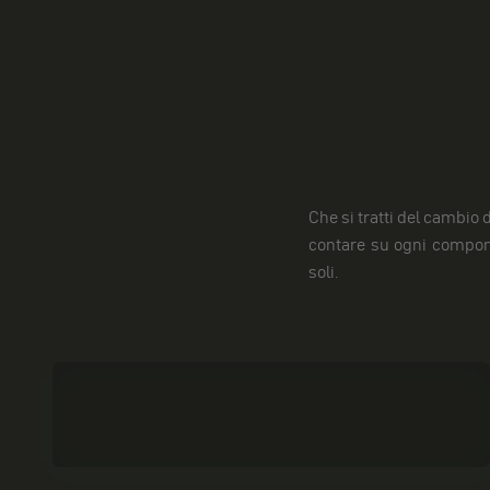
Che si tratti del cambio d
contare su ogni compone
soli.
Strumenti
I materiali