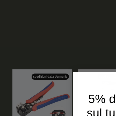
spedizioni dalla Germania
spedizioni d
5% d
sul t