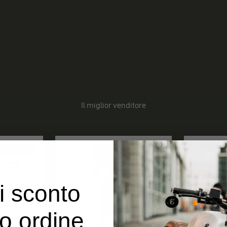
Il miglior venditore
alla Germania
spedizioni dalla Germania
i sconto
uo ordine