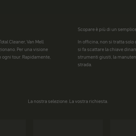
Scopare è più di un semplice
otal Cleaner, Van Mell
In officina, non si tratta sol
zionano. Per una visione
si fa scattare la chiave dinam
in ogni tour. Rapidamente,
strumenti giusti, la manuten
strada.
La nostra selezione. La vostra richiesta.