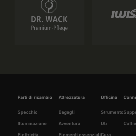
Parti di ricambio
Attrezzatura
Officina
Conne
Specchio
Bagagli
Strumento
Suppo
Illuminazione
Avventura
Oli
Cuffi
Elettricità
Elementi essenziali
Cura