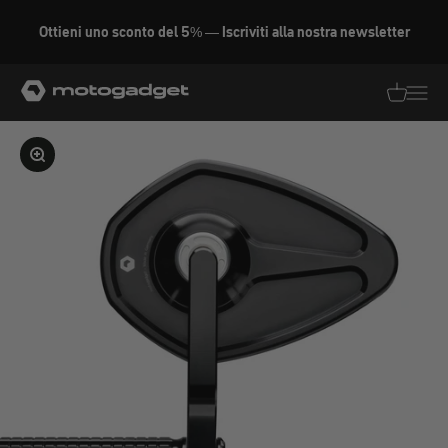
Vai al contenuto
Ottieni uno sconto del 5% — Iscriviti alla nostra newsletter
motogadget GmbH
Traduzion
Traduz
Ingrandire l'immagine