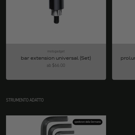
motogadget
bar extension universal (Set)
prolu
Angebot
ab $66.00
STRUMENTO ADATTO
spedizioni dalla Germania