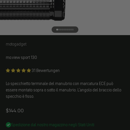
Vai all'elemento 1
Vai all'elemento 2
Vai all'elemento 3
Vai all'elemento 4
Vai all'elemento 5
Vai all'elemento 6
Vai all'elemento 7
Vai all'elemento 8
Vai all'elemento 9
Vai all'elemento 10
motogadget
motogadget
mo.view sport 130
31 Bewertungen
Lo specchietto terminale del manubrio con marcatura ECE può
essere montato sopra o sotto il manubrio. L'angolo del braccio dello
specchio è fisso.
Angebot
$144.00
Spedizione dal nostro magazzino negli Stati Uniti