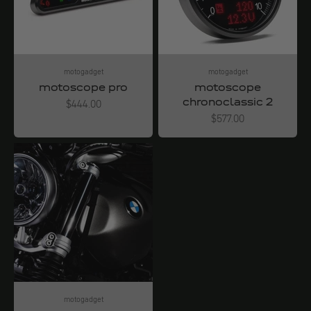
motogadget
motogadget
motoscope pro
motoscope
chronoclassic 2
Angebot
$444.00
Angebot
$577.00
motogadget