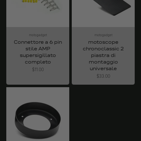
motogadget
motogadget
Connettore a 6 pin
motoscope
stile AMP
chronoclassic 2
supersigillato
piastra di
completo
montaggio
universale
Angebot
$11.00
Angebot
$33.00