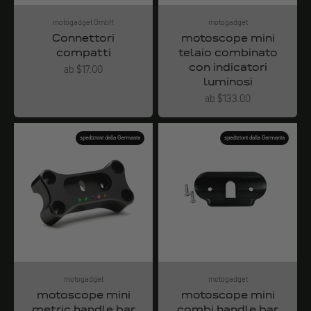
motogadget GmbH
motogadget
Connettori
motoscope mini
compatti
telaio combinato
con indicatori
Angebot
ab $17.00
luminosi
Angebot
ab $133.00
spedizioni dalla Germania
spedizioni dalla Germania
motogadget
motogadget
motoscope mini
motoscope mini
metric handle bar
combi handle bar