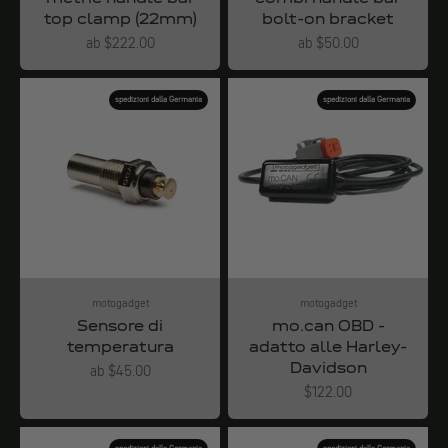
top clamp (22mm)
bolt-on bracket
Angebot
Angebot
ab $222.00
ab $50.00
spedizioni dalla Germania
spedizioni dalla Germania
motogadget
motogadget
Sensore di
mo.can OBD -
temperatura
adatto alle Harley-
Davidson
Angebot
ab $45.00
Angebot
$122.00