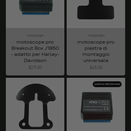
motogadget
motogadget
motoscope pro
motoscope pro
Breakout Box J1850
piastra di
- adatto per Harley-
montaggio
Davidson
universale
Angebot
Angebot
$211.00
$45.00
spedizioni dalla Germania