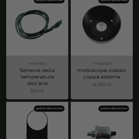
spedizioni dalla Germania
spedizioni dalla Germania
motogadget
motogadget
Sensore della
motoscope classic
temperatura
coppa esterna
dell'aria
Angebot
ab $66.00
Angebot
$45.00
spedizioni dalla Germania
spedizioni dalla Germania