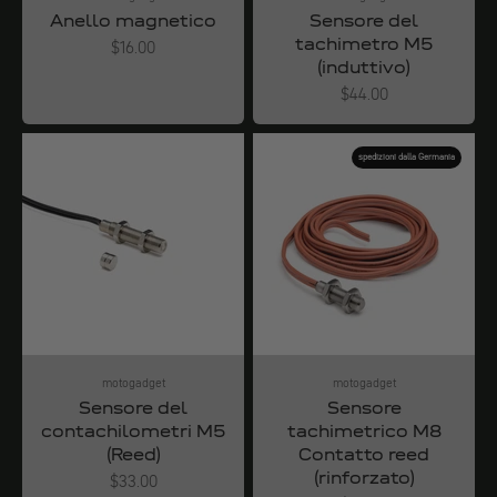
Anello magnetico
Sensore del
tachimetro M5
Angebot
$16.00
(induttivo)
Angebot
$44.00
spedizioni dalla Germania
motogadget
motogadget
Sensore del
Sensore
contachilometri M5
tachimetrico M8
(Reed)
Contatto reed
(rinforzato)
Angebot
$33.00