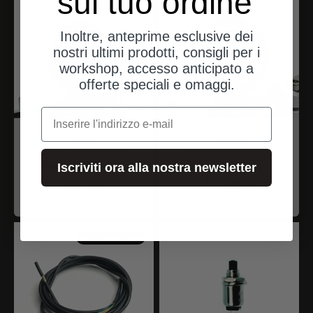
sul tuo ordine
Inoltre, anteprime esclusive dei
nostri ultimi prodotti, consigli per i
workshop, accesso anticipato a
offerte speciali e omaggi.
e-mail
motogadget
motogadget
motoscope tiny
motoscope tiny
Streamline Cup
Vintage Cup
Iscriviti ora alla nostra newsletter
Messing
Angebot
ab $110.00
Angebot
$160.00
spedizioni dalla Germania