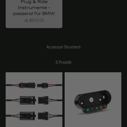
Plug & Ride
Instrumente -
passend für BMW
Angebot
ab $533.00
Accessori Strumenti
5 Prodotti