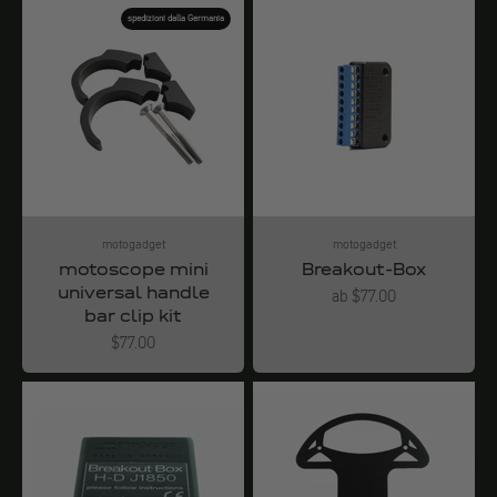
spedizioni dalla Germania
motogadget
motogadget
motoscope mini
Breakout-Box
universal handle
Angebot
ab $77.00
bar clip kit
Angebot
$77.00