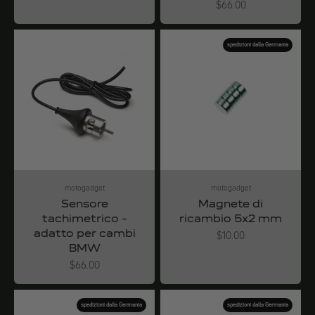
Angebot
$66.00
spedizioni dalla Germania
motogadget
motogadget
Sensore
Magnete di
tachimetrico -
ricambio 5x2 mm
adatto per cambi
Angebot
$10.00
BMW
Angebot
$66.00
spedizioni dalla Germania
spedizioni dalla Germania