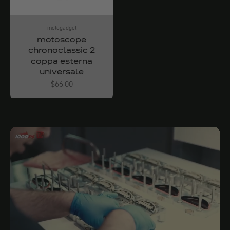
motogadget
motoscope
chronoclassic 2
coppa esterna
universale
Angebot
$66.00