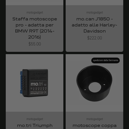
motogadget
motogadget
Staffa motoscope
mo.can J1850 -
pro - adatta per
adatto alle Harley-
BMW R9T (2014-
Davidson
2016)
Angebot
$222.00
Angebot
$55.00
spedizioni dalla Germania
motogadget
motogadget
mo.tri Triumph
motoscope coppa