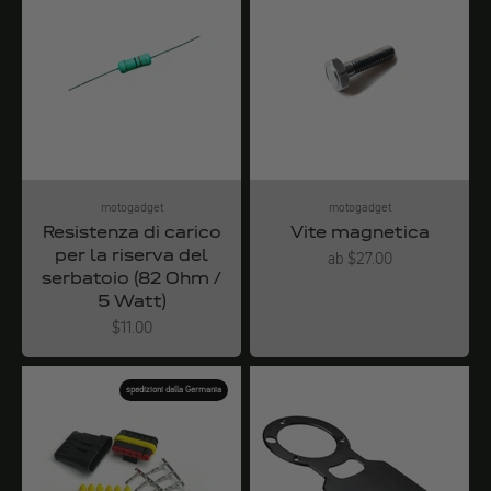
motogadget
motogadget
Resistenza di carico
Vite magnetica
per la riserva del
Angebot
ab $27.00
serbatoio (82 Ohm /
5 Watt)
Angebot
$11.00
spedizioni dalla Germania