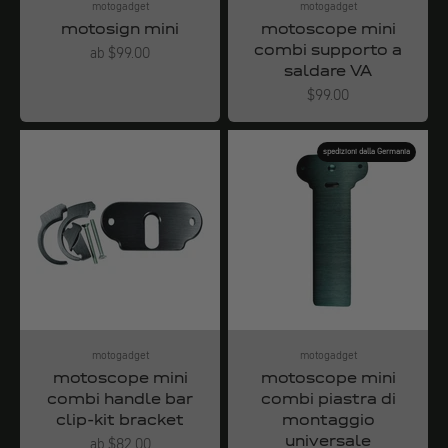
motogadget
motogadget
motosign mini
motoscope mini
combi supporto a
Angebot
ab $99.00
saldare VA
Angebot
$99.00
spedizioni dalla Germania
motogadget
motogadget
motoscope mini
motoscope mini
combi handle bar
combi piastra di
clip-kit bracket
montaggio
universale
Angebot
ab $82.00