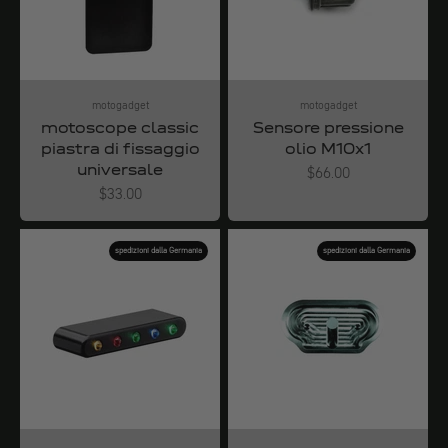
motogadget
motogadget
motoscope classic
Sensore pressione
piastra di fissaggio
olio M10x1
universale
Angebot
$66.00
Angebot
$33.00
spedizioni dalla Germania
spedizioni dalla Germania