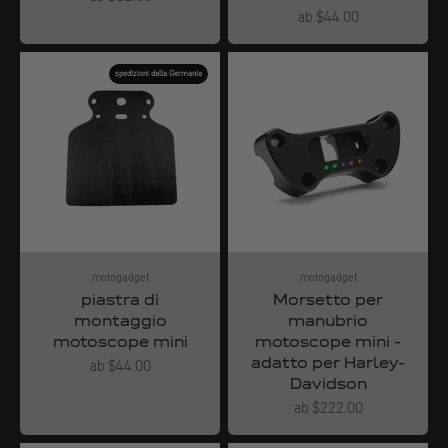
Angebot
ab $44.00
spedizioni dalla Germania
motogadget
motogadget
piastra di
Morsetto per
montaggio
manubrio
motoscope mini
motoscope mini -
adatto per Harley-
Angebot
ab $44.00
Davidson
Angebot
ab $222.00