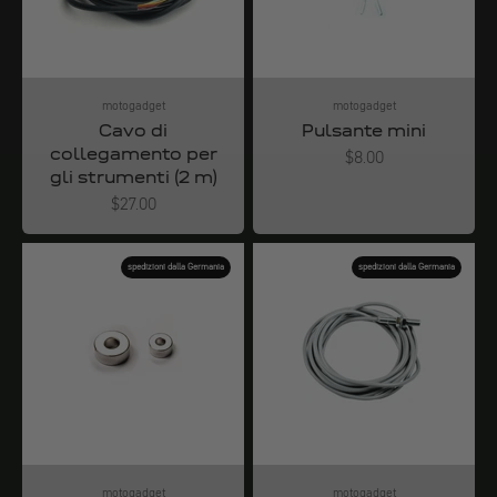
motogadget
motogadget
Cavo di
Pulsante mini
collegamento per
Angebot
$8.00
gli strumenti (2 m)
Angebot
$27.00
spedizioni dalla Germania
spedizioni dalla Germania
motogadget
motogadget