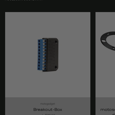
motogadget
Breakout-Box
motosc
d