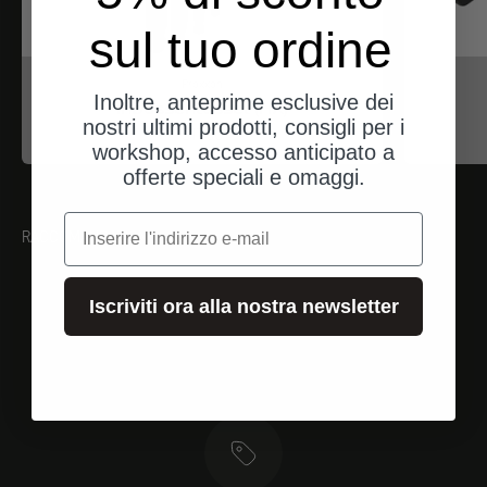
sul tuo ordine
Proxxon
Inoltre, anteprime esclusive dei
Inbusschlüssel (HX)
nostri ultimi prodotti, consigli per i
Angebot
$17.00
workshop, accesso anticipato a
offerte speciali e omaggi.
e-mail
RACCOMANDAZIONI
Iscriviti ora alla nostra newsletter