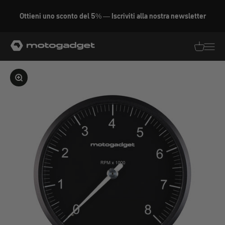
Vai al contenuto
Ottieni uno sconto del 5% — Iscriviti alla nostra newsletter
motogadget GmbH
Traduzion
Traduz
Ingrandire l'immagine