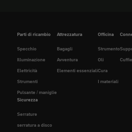
Parti di ricambio
Attrezzatura
Officina
Conne
Specchio
Bagagli
Strumento
Suppo
Illuminazione
Avventura
Oli
Cuffi
Elettricità
Elementi essenziali
Cura
Strumenti
I materiali
Pulsante / maniglie
Sicurezza
Serrature
serratura a disco