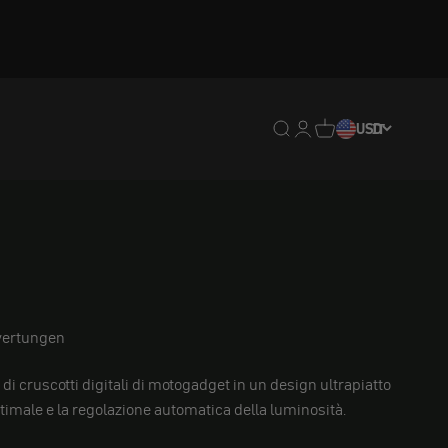
Traduzione mancante: en
Traduzione mancante:
Traduzione mancan
USD
IT
ertungen
di cruscotti digitali di motogadget in un design ultrapiatto
ttimale e la regolazione automatica della luminosità.