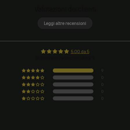
Valutazioni dei clienti
Leggi altre recensioni
5.00 da 5
In base alle valutazioni della 9
9
0
0
0
0