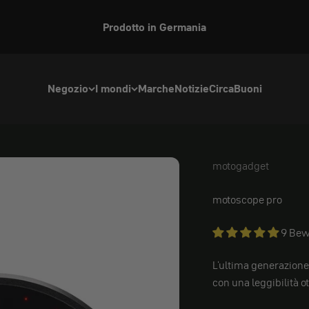
Prodotto in Germania
Negozio
I mondi
Marche
Notizie
Circa
Buoni
motogadget
motogadget
motoscope pro
9 Bew
L'ultima generazione 
con una leggibilità o