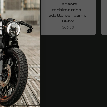
p del segnale
Sensore
accensione
tachimetrico -
adatto per cambi
Angebot
$77.00
BMW
Angebot
$66.00