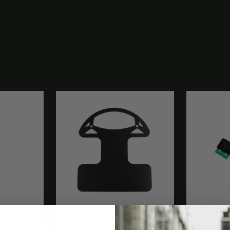
t
motogadget