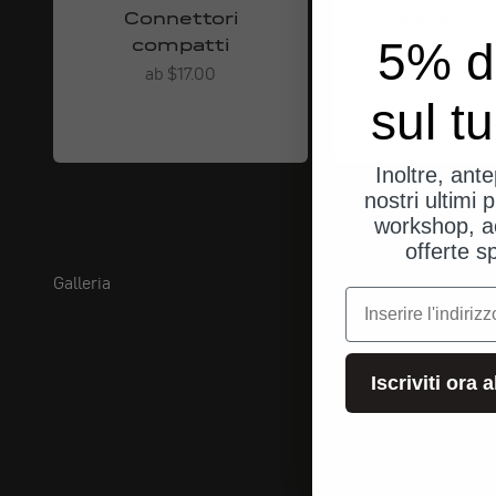
Connettori
Breakout
compatti
5% d
Angebot
ab $77.0
Angebot
ab $17.00
sul t
Inoltre, ant
nostri ultimi p
workshop, a
offerte s
Galleria
e-mail
Iscriviti ora 