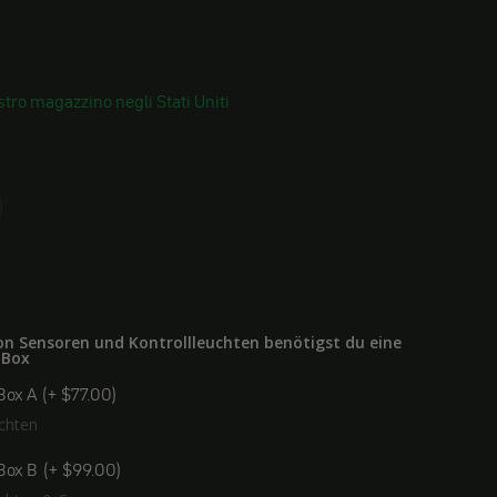
tro magazzino negli Stati Uniti
on Sensoren und Kontrollleuchten benötigst du eine
-Box
Box A
(+ $77.00)
uchten
Box B
(+ $99.00)