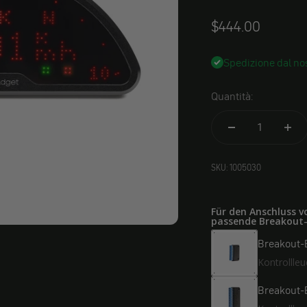
$444.00
Spedizione dal nos
Quantità:
SKU: 1005030
Für den Anschluss v
passende Breakout
Breakout-
Kontrollle
Breakout-