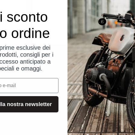
-Box
motoscope pro
Picku
piastra di
di 
i sconto
0
montaggio
universale
uo ordine
Angebot
$45.00
eprime esclusive dei
rodotti, consigli per i
ccesso anticipato a
peciali e omaggi.
alla nostra newsletter