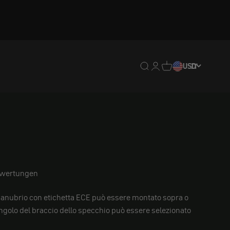
Traduzione mancante: en
Traduzione mancante:
Traduzione mancan
USD
IT
ewertungen
manubrio con etichetta ECE può essere montato sopra o
angolo del braccio dello specchio può essere selezionato