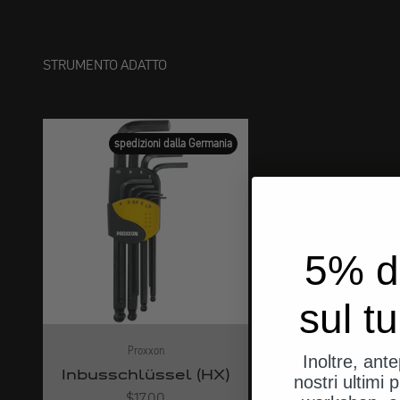
STRUMENTO ADATTO
spedizioni dalla Germania
5% d
sul t
Proxxon
Inoltre, ant
Inbusschlüssel (HX)
nostri ultimi p
Angebot
$17.00