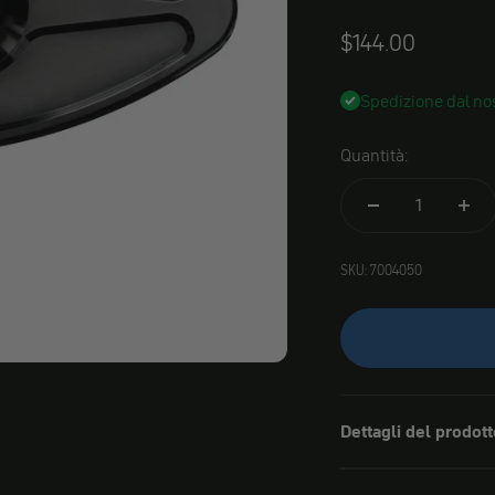
Angebot
$144.00
Spedizione dal nos
Quantità:
SKU: 7004050
Dettagli del prodott