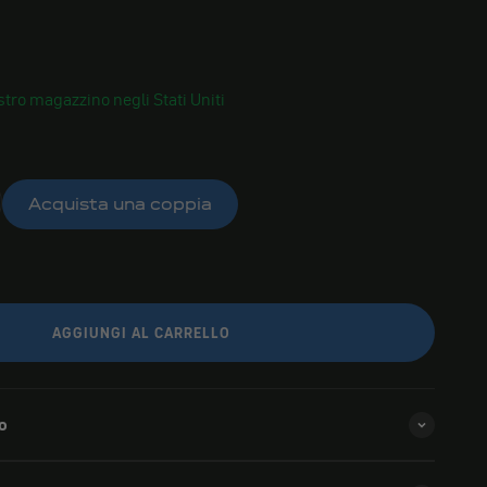
tro magazzino negli Stati Uniti
Acquista una coppia
AGGIUNGI AL CARRELLO
o