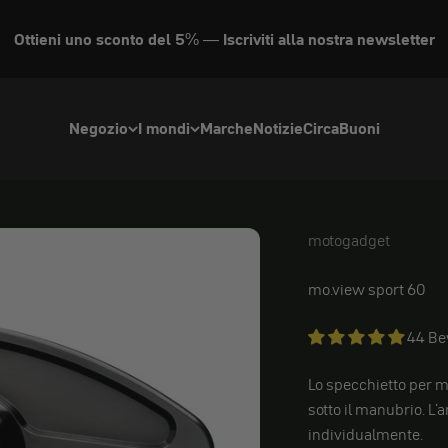
Ottieni uno sconto del 5% — Iscriviti alla nostra newsletter
Negozio
I mondi
Marche
Notizie
Circa
Buoni
motogadget
motogadget
mo.view sport 60
44 B
Lo specchietto per 
sotto il manubrio. L'
individualmente.