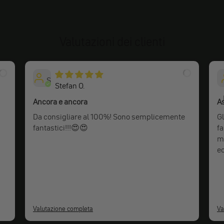
Valutazioni dei clienti
S
Stefan O.
Ancora e ancora
As
Da consigliare al 100%! Sono semplicemente
G
fantastici!!!😍😍
fa
mo
ec
Valutazione completa
Va