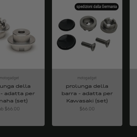
spedizioni dalla Germania
motogadget
motogadget
lunga della
prolunga della
 - adatta per
barra - adatta per
aha (set)
Kawasaki (set)
Angebot
Angebot
ab $66.00
$66.00