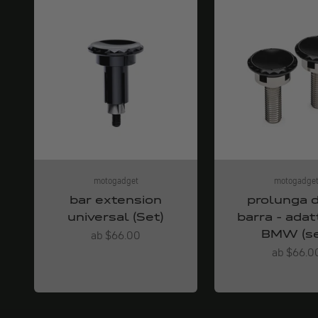
motogadget
motogadge
bar extension
prolunga d
universal (Set)
barra - adat
BMW (se
Angebot
ab $66.00
Angebot
ab $66.0