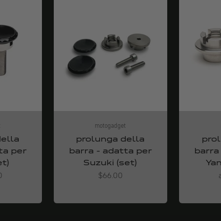
t
motogadget
ella
prolunga della
pro
ta per
barra - adatta per
barra
t)
Suzuki (set)
Yam
Angebot
0
$66.00