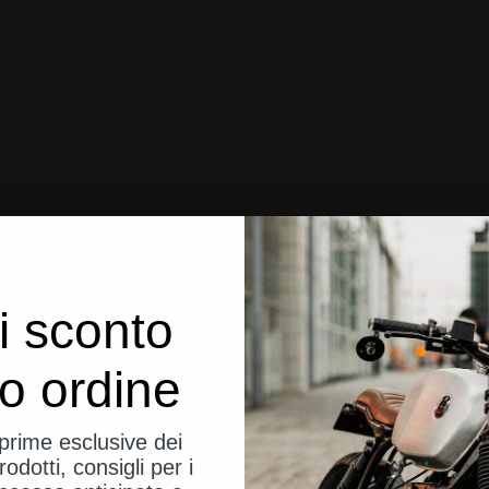
i sconto
uo ordine
eprime esclusive dei
rodotti, consigli per i