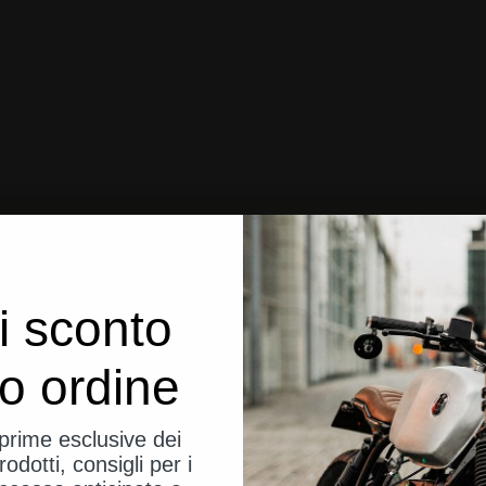
i sconto
uo ordine
eprime esclusive dei
rodotti, consigli per i