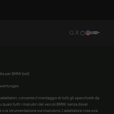
Traduzione mancante: en
Traduzione mancante:
Traduzione mancan
USD
IT
gadget
tta per BMW (set)
ewertungen
 adattatori, consente il montaggio di tutti gli specchietti da
quasi tutti i manubri dei veicoli BMW, senza dover
 o la strumentazione sul manubrio. L'adattatore crea una