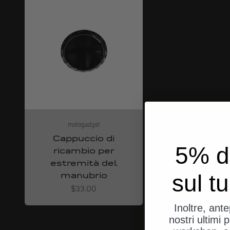
motogadget
Cappuccio di
5% d
ricambio per
estremità del
manubrio
sul t
Angebot
$33.00
Inoltre, ant
nostri ultimi p