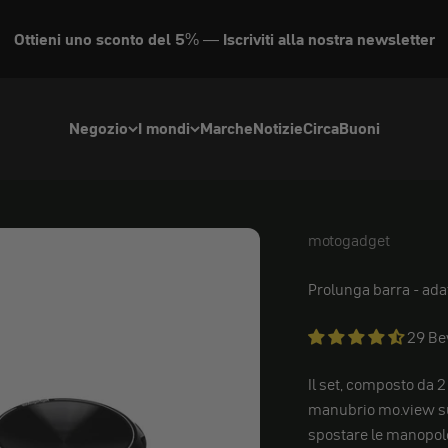
Ottieni uno sconto del 5% — Iscriviti alla nostra newsletter
Negozio
I mondi
Marche
Notizie
Circa
Buoni
motogadget
moto
Prolunga barra
- ada
29 B
Il set, composto da 2
manubrio mo.view su 
spostare le manopole