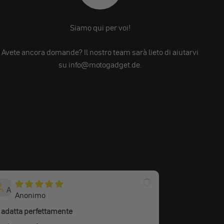
Siamo qui per voi!
Avete ancora domande? Il nostro team sarà lieto di aiutarvi
su info@motogadget.de.
A
S
Anonimo
Stefan
 adatta perfettamente
Super bello