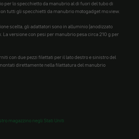
io per lo specchietto da manubrio al di fuori del tubo di
con tutti gli specchietti da manubrio motogadget mo.view.
one scelta, gli adattatori sono in alluminio (anodizzato
ox. La versione con pesi per manubrio pesa circa 210 g per
niti con due pezzi filettati per il lato destro e sinistro del
ntati direttamente nella filettatura del manubrio
tro magazzino negli Stati Uniti