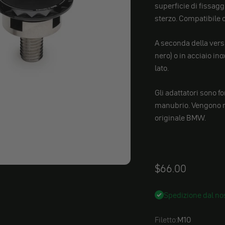
superficie di fissagg
sterzo. Compatibile 
A seconda della versi
nero) o in acciaio in
lato.
Gli adattatori sono for
manubrio. Vengono mo
originale BMW.
Angebot
$66.00
Spedizione dal nos
Filetto:
M10