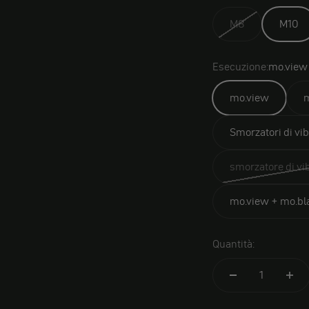
M8
M10
Esecuzione:
mo.view
mo.view
m
Smorzatori di vi
smorzatore di vi
mo.view + mo.blaz
Quantità: