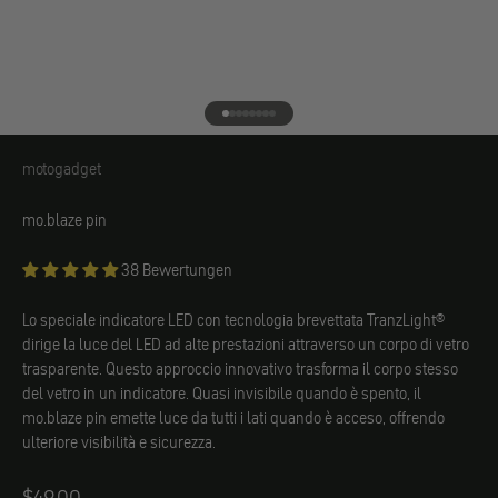
Vai all'elemento 1
Vai all'elemento 2
Vai all'elemento 3
Vai all'elemento 4
Vai all'elemento 5
Vai all'elemento 6
Vai all'elemento 7
Vai all'elemento 8
motogadget
motogadget
mo.blaze pin
38 Bewertungen
Lo speciale indicatore LED con tecnologia brevettata TranzLight®
dirige la luce del LED ad alte prestazioni attraverso un corpo di vetro
trasparente. Questo approccio innovativo trasforma il corpo stesso
del vetro in un indicatore. Quasi invisibile quando è spento, il
mo.blaze pin emette luce da tutti i lati quando è acceso, offrendo
ulteriore visibilità e sicurezza.
Angebot
$49.00