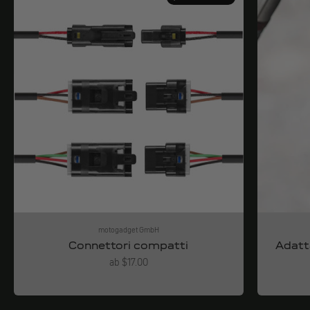
motogadget GmbH
Connettori compatti
Adatt
Angebot
ab $17.00