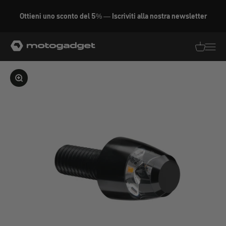
Vai al contenuto
Ottieni uno sconto del 5% — Iscriviti alla nostra newsletter
motogadget GmbH
Traduzion
Traduz
Ingrandire l'immagine