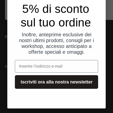
iwiss
5% di sconto
Abisolierzange
Angebot
$33.00
sul tuo ordine
Inoltre, anteprime esclusive dei
RACCOMANDAZIONI
nostri ultimi prodotti, consigli per i
workshop, accesso anticipato a
offerte speciali e omaggi.
e-mail
Galleria
Iscriviti ora alla nostra newsletter