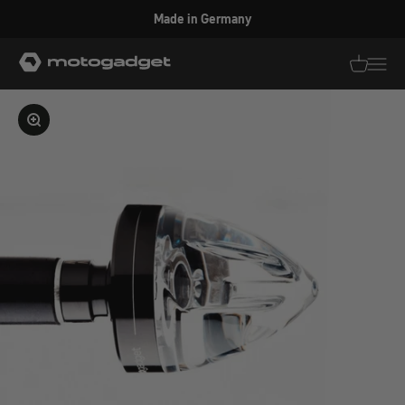
Zum Inhalt springen
Made in Germany
motogadget GmbH
Translati
Transl
Bild vergrößern