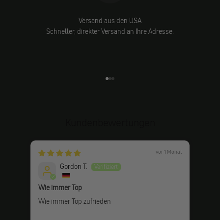
Versand aus den USA
Schneller, direkter Versand an Ihre Adresse.
Gehe zu Element 1
Gehe zu Element 2
Gehe zu Element 3
Kundenbewertungen
vor 1 Monat
Gordon T.
Wie immer Top
Sehr
Wie immer Top zufrieden
Gute 
Kab
Emp