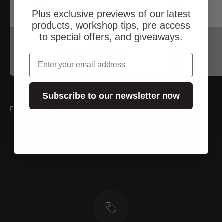
Plus exclusive previews of our latest
products, workshop tips, pre access
to special offers, and giveaways.
iwiss
Abisolierzange
Email
Angebot
$33.00
Subscribe to our newsletter now
EMPFEHLUNGEN