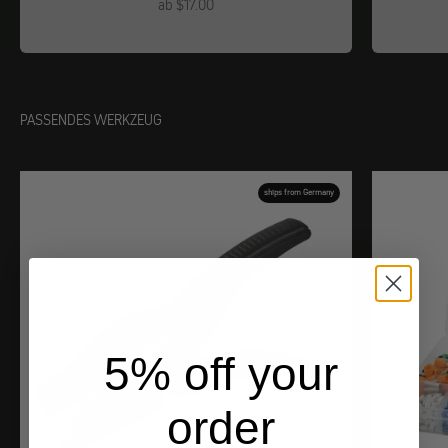
Angebot
ab $17.00
PASSENDES WERKZEUG
ships from Germany
5% off your
order