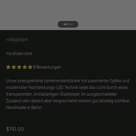
Gehe zu Element 1
Gehe zu Element 2
Gehe zu Element 3
Gehe zu Element 4
Gehe zu Element 5
Gehe zu Element 6
motogadget
motogadget
mo.blaze cone
8 Bewertungen
Unser preisgekrönte Lenkerendenblinker mit patentierter Optike und
modernster Hochleistungs-LED Technik leitet das Licht durch einen
transparenten, kristallartigen Glaskörper. Im ausgeschalteten
Zustand sehr dezent aber eingeschaltet extrem gut allseitig sichtbar.
Handmade in Berlin.
Angebot
$110.00