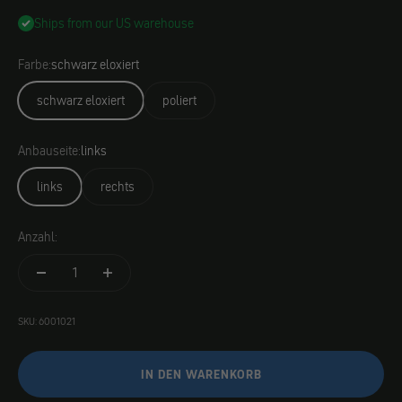
Ships from our US warehouse
Farbe:
schwarz eloxiert
schwarz eloxiert
poliert
Anbauseite:
links
links
rechts
Anzahl:
SKU: 6001021
IN DEN WARENKORB