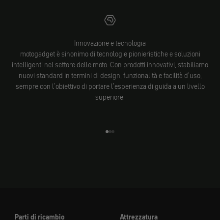
Innovazione e tecnologia
motogadget è sinonimo di tecnologie pionieristiche e soluzioni
intelligenti nel settore delle moto. Con prodotti innovativi, stabiliamo
nuovi standard in termini di design, funzionalità e facilità d'uso,
sempre con l'obiettivo di portare l'esperienza di guida a un livello
superiore.
Vai all'elemento 1
Vai all'elemento 2
Vai all'elemento 3
Parti di ricambio
Attrezzatura