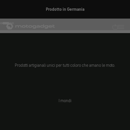
Vai al contenuto
Prodotto in Germania
SCOPRI ORA
motogadget GmbH
Vai all'elemento 1
Vai all'elemento 2
Vai all'elemento 3
Vai all'elemento 4
Traduzion
Traduz
Prodotti artigianali unici per tutti coloro che amano le moto.
I mondi
Parti di
ricambio