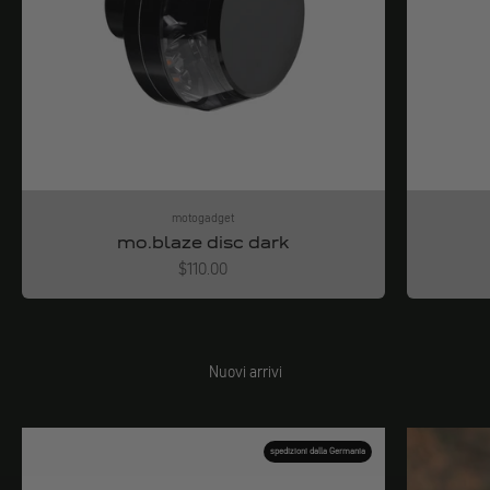
motogadget
mo.blaze disc dark
Angebot
$110.00
Nuovi arrivi
spedizioni dalla Germania