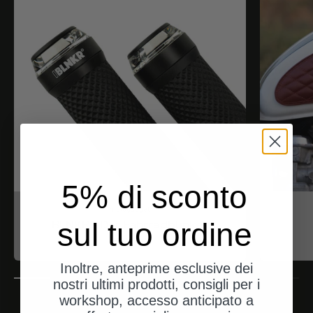
5% di sconto
motogadget
sul tuo ordine
BLNKR - Der Fahrradblinker
Angebot
$188.00
Inoltre, anteprime esclusive dei
nostri ultimi prodotti, consigli per i
workshop, accesso anticipato a