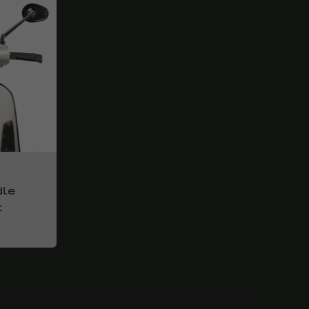
dle
t