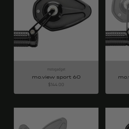
motogadget
mo.view sport 60
mo.
Angebot
$144.00