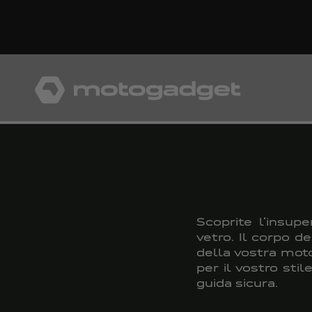
Vai al contenuto
motogadget GmbH
Scoprite l'insup
vetro. Il corpo d
della vostra moto
per il vostro sti
guida sicura.