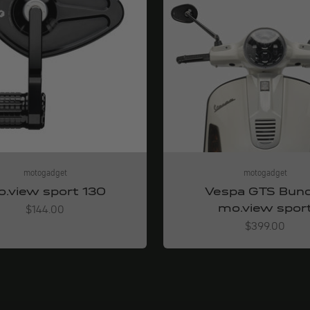
motogadget
motogadget
.view sport 130
Vespa GTS Bun
mo.view spor
Angebot
$144.00
Angebot
$399.00