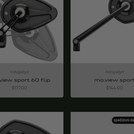
motogadget
motogadget
view sport 60 flip
mo.view spor
Angebot
Angebot
$177.00
$144.00
spedizioni d