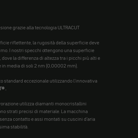
isione grazie alla tecnologia ULTRACUT
icie riflettente, la rugosità della superficie deve
imo. I nostri specchi ottengono una superficie
ove la differenza di altezza tra i picchi più alti e
 è in media di soli 2 nm (0,00002 mm).
 standard eccezionale utilizzando l'innovativa
T®
.
orazione utilizza diamanti monocristallini
no strati precisi di materiale. La macchina
senza contatto e assi montati su cuscini d'aria
ima stabilità.