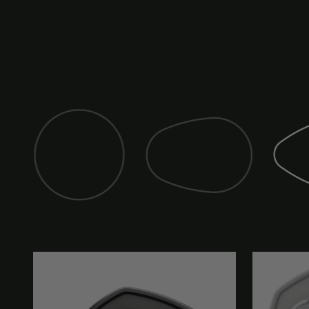
Specchio (classico)
Specchi
Specchio (club)