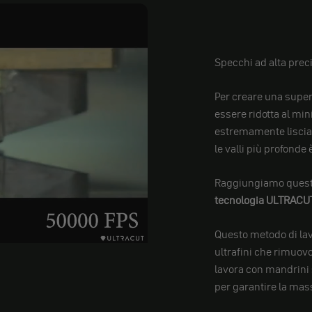
Specchi ad alta prec
Per creare una superf
essere ridotta al min
estremamente liscia, d
le valli più profonde
Raggiungiamo questo
tecnologia
ULTRACU
Questo metodo di lav
ultrafini che rimuovo
lavora con mandrini 
per garantire la mass