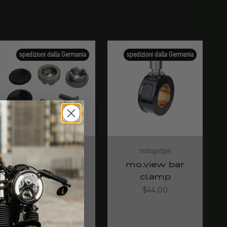
spedizioni dalla Germania
spedizioni dalla Germania
motogadget
motogadget
prolunga della
mo.view bar
barra - adatta
clamp
per Kawasaki
Angebot
$44.00
(set)
Angebot
$66.00