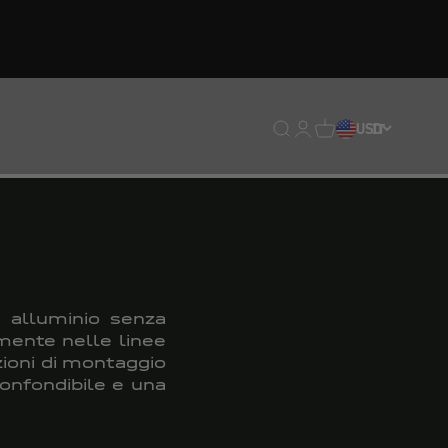
Traduzione mancante: en
Traduzione mancante:
Traduzione mancan
USD
IT
n alluminio senza
amente nelle linee
zioni di montaggio
confondibile e una