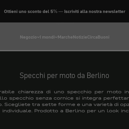
Ottieni uno sconto del 5% — Iscriviti alla nostra newsletter
Specchio
Negozio
I mondi
Marche
Notizie
Circa
Buoni
Specchi per moto da Berlino
erabile chiarezza di uno specchio per moto i
ello specchio senza cornice si integra perfett
. Scegliete tra sette forme e una varietà di op
le individuale. Prodotto a Berlino per un look in