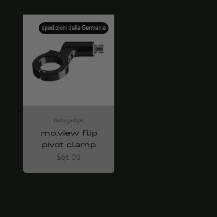
spedizioni dalla Germania
motogadget
mo.view flip
pivot clamp
Angebot
$66.00