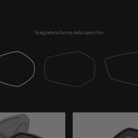
Scegliete la forma dello specchio
Specchio (deriva)
o (sport)
Specchio (gara)