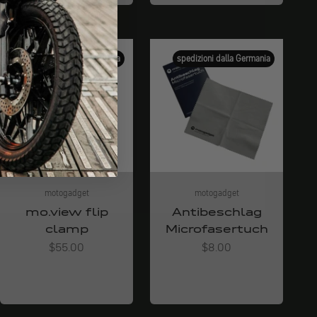
spedizioni dalla Germania
spedizioni dalla Germania
motogadget
motogadget
mo.view flip
Antibeschlag
clamp
Microfasertuch
Angebot
Angebot
$55.00
$8.00