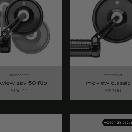
motogadget
motogadget
.view spy 50 flip
mo.view classic
Angebot
Angebot
$166.00
$133.00
expéditions depui