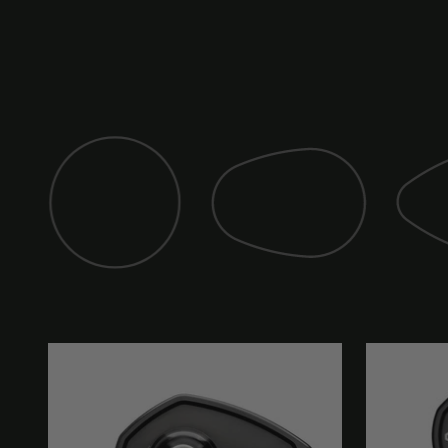
Miroir (classic)
Miroir (
Miroir (club)