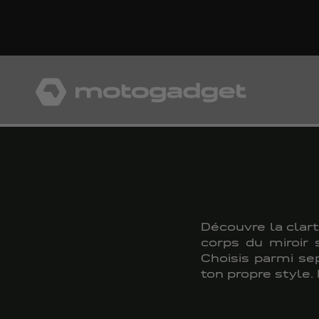
Aller au contenu
motogadget GmbH
Découvre la clart
corps du miroir 
Choisis parmi se
ton propre style.