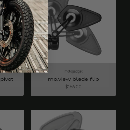
motogadget
pivot
mo.view blade flip
Angebot
$166.00