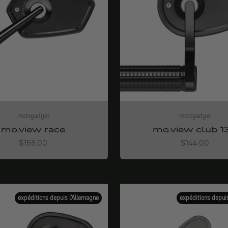
motogadget
motogadget
mo.view race
mo.view club 1
Angebot
Angebot
$155.00
$144.00
expéditions depuis l'Allemagne
expéditions depui