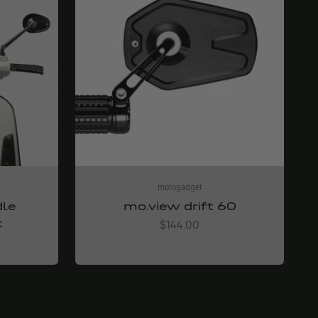
motogadget
dle
mo.view drift 60
t
Angebot
$144.00