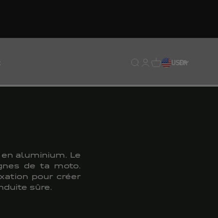
t
Translation missing : fr.
Translation missing : 
Traduction manquan
USD
FR
e en aluminium. Le
ignes de ta moto.
xation pour créer
nduite sûre.