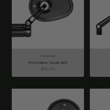
motogadget
mo.view club 60
Angebot
$144.00