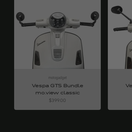
motogadget
Vespa GTS Bundle
Ve
mo.view classic
Angebot
$399.00