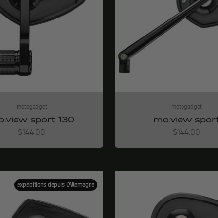
motogadget
motogadget
.view sport 130
mo.view spor
Angebot
Angebot
$144.00
$144.00
expéditions depuis l'Allemagne