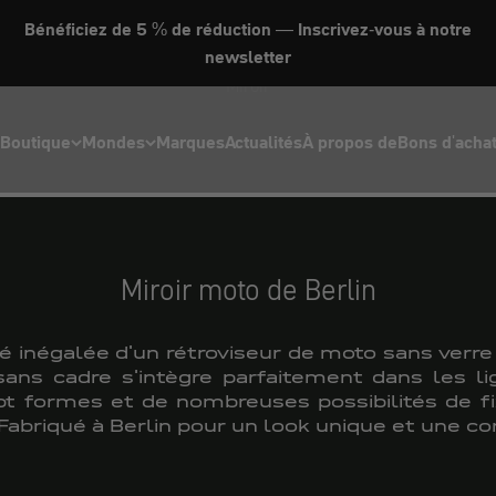
Bénéficiez de 5 % de réduction — Inscrivez-vous à notre
newsletter
Miroir
Boutique
Mondes
Marques
Actualités
À propos de
Bons d'acha
Miroir moto de Berlin
é inégalée d'un rétroviseur de moto sans verr
sans cadre s'intègre parfaitement dans les l
pt formes et de nombreuses possibilités de fi
 Fabriqué à Berlin pour un look unique et une co