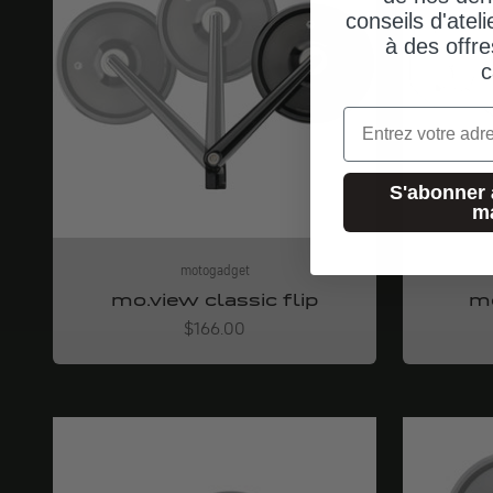
conseils d'ateli
à des offre
c
Email
S'abonner 
m
motogadget
mo.view classic flip
mo
Angebot
$166.00