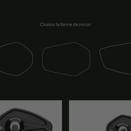
Choisis ta forme de miroir
Miroir (drift)
sport)
Miroir (race)