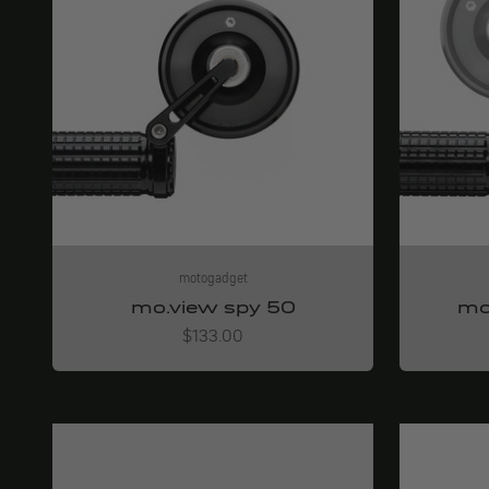
motogadget
mo.view spy 50
mo
Angebot
$133.00