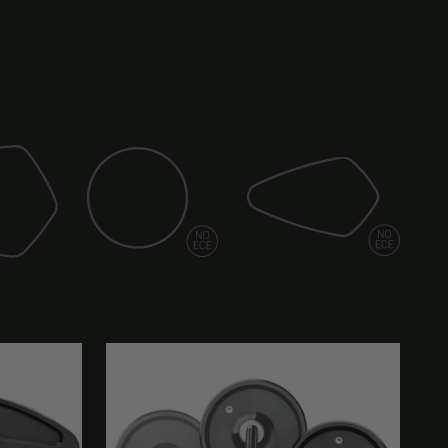
Miroir (spy)
Miroir (lame)