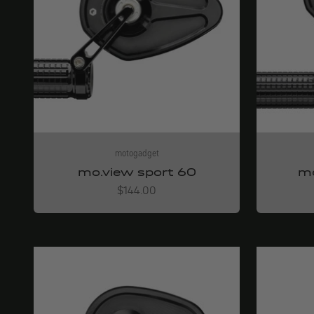
motogadget
mo.view sport 60
mo
Angebot
$144.00