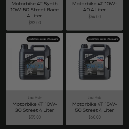
Motorbike 4T Synth
Motorbike 4T 10W-
10W-50 Street Race
40 4 Liter
4 Liter
Angebot
$54.00
Angebot
$83.00
expéditions depuis l'Allemagne
expéditions depuis l'Allemagne
Liqui Moly
Liqui Moly
Motorbike 4T 10W-
Motorbike 4T 15W-
30 Street 4 Liter
50 Street 4 Liter
Angebot
Angebot
$55.00
$60.00