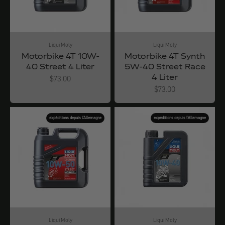
Liqui Moly
Liqui Moly
Motorbike 4T 10W-
Motorbike 4T Synth
40 Street 4 Liter
5W-40 Street Race
4 Liter
Angebot
$73.00
Angebot
$73.00
expéditions depuis l'Allemagne
expéditions depuis l'Allemagne
Liqui Moly
Liqui Moly