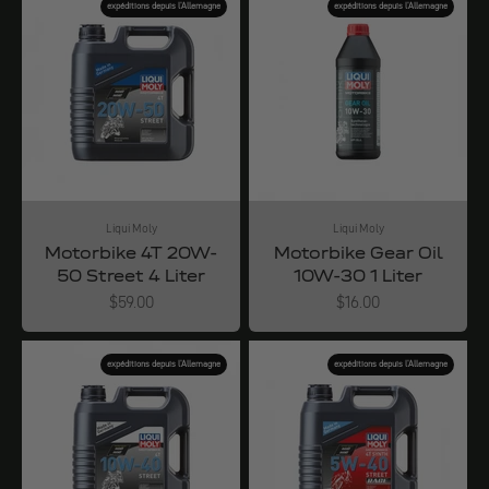
expéditions depuis l'Allemagne
expéditions depuis l'Allemagne
Liqui Moly
Liqui Moly
Motorbike 4T 20W-
Motorbike Gear Oil
50 Street 4 Liter
10W-30 1 Liter
Angebot
Angebot
$59.00
$16.00
expéditions depuis l'Allemagne
expéditions depuis l'Allemagne