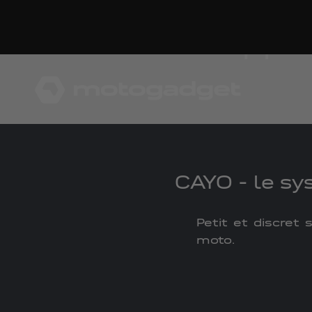
Aller au contenu
suppor
motogadget GmbH
CAYO - le sy
Petit et discret 
moto.