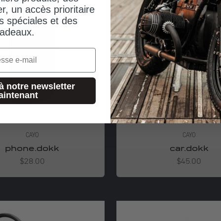
er, un accès prioritaire
s spéciales et des
adeaux.
à notre newsletter
aintenant
CAYO
CAYO
phone.dokk
car.dokk
Angebot
Angebot
$28.00
$45.00