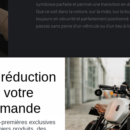
symbiose parfaite et permet une transition en d
Que ce soit dans la voiture, sur la moto, sur le 
toujours en sécurité et parfaitement positionné
passez sans peine d'un véhicule ou d'un lieu à l'a
réduction
 votre
mande
-premières exclusives
expéditions depui
iers produits, des