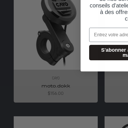
conseils d'ateli
à des offre
c
Email
S'abonner 
m
CAYO
moto.dokk
Angebot
$156.00