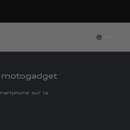
ortable
t
Translation missing : fr.
Translation missing : 
Traduction manquan
USD
FR
de motogadget
 smartphone sur la