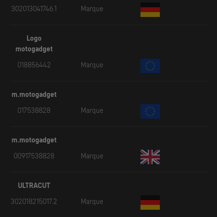
302013041746.1
Marque
Logo
motogadget
018856442
Marque
m.motogadget
017538828
Marque
m.motogadget
00917538828
Marque
ULTRACUT
302018215017.2
Marque