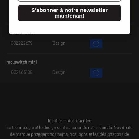
BLNKR
S'abonner à notre newsletter
015085683
Design
maintenant
mo.blaze ice
002222679
Design
mo.switch mini
002465138
Design
Identité — documentée
La technologie et le design sont au cœur de notre identité. Nos droits
de marque protègent nos noms, nos logos et les désignations de