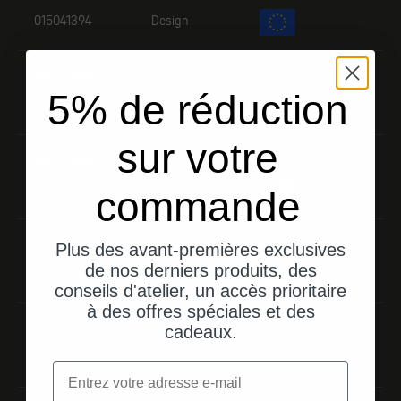
015041394
Design
moto.dokk
5% de réduction
D1,112,196
Design
sur votre
moto.dokk
D1,114,787S
Design
commande
phone.dokk
Plus des avant-premières exclusives
de nos derniers produits, des
29/916,913
Design
conseils d'atelier, un accès prioritaire
à des offres spéciales et des
x-dock
cadeaux.
008567366
Design
Email