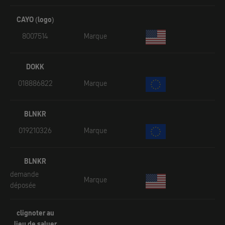
CAYO (logo)
8007514
Marque
DOKK
018886822
Marque
BLNKR
019210326
Marque
BLNKR
demande
Marque
déposée
clignoter au
lieu de saluer