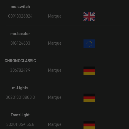
mo.switch
00918026824
Marque
mo.locator
018424633
Marque
CHRONOCLASSIC
30678249.9
Marque
m-Lights
302013013888.0
Marque
TranzLight
302011069156.8
Marque