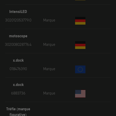
IntensiLED
302012053779.0
Marque
motoscope
302008028776.4
Marque
x.dock
018476390
Marque
x.dock
6883736
Marque
Trèfle (marque
figurative)