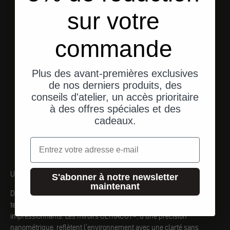
sur votre
mo.unit
mo.ride
commande
blue
Plus des avant-premières exclusives
de nos derniers produits, des
conseils d'atelier, un accès prioritaire
à des offres spéciales et des
cadeaux.
Email
Une technologie qui fait appel à tous les sens
S'abonner à notre newsletter
maintenant
Découvre des composants matériels qui ne sont pas seulement
techniquement supérieurs, mais aussi esthétiquement
impressionnants. Les miroirs ULTRACUT®, d'une précision
nanométrique, reflètent l'environnement avec une clarté sans