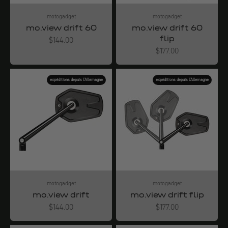
motogadget
motogadget
mo.view drift 60
mo.view drift 60
flip
Angebot
$144.00
Angebot
$177.00
expéditions depuis l'Allemagne
expéditions depuis l'Allemagne
motogadget
motogadget
mo.view drift
mo.view drift flip
Angebot
Angebot
$144.00
$177.00