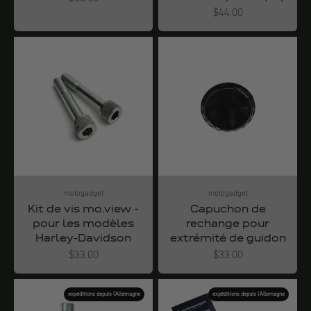
Angebot
$44.00
motogadget
motogadget
Kit de vis mo.view -
Capuchon de
pour les modèles
rechange pour
Harley-Davidson
extrémité de guidon
Angebot
Angebot
$33.00
$33.00
expéditions depuis l'Allemagne
expéditions depuis l'Allemagne