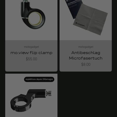
motogadget
motogadget
mo.view flip clamp
Antibeschlag
Microfasertuch
Angebot
$55.00
Angebot
$8.00
expéditions depuis l'Allemagne