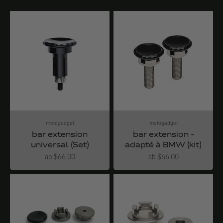
motogadget
motogadget
bar extension
bar extension -
universal (Set)
adapté à BMW (kit)
Angebot
Angebot
ab $66.00
ab $66.00