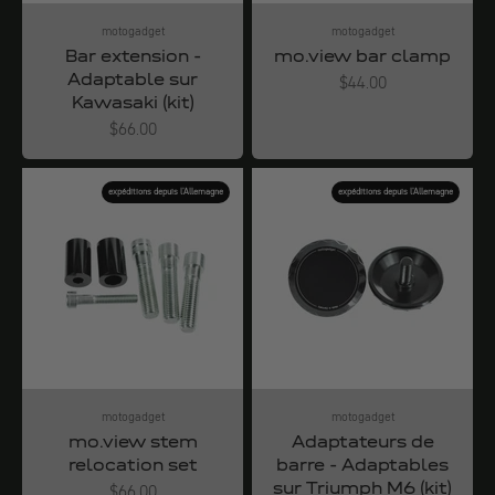
motogadget
motogadget
Bar extension -
mo.view bar clamp
Adaptable sur
Angebot
$44.00
Kawasaki (kit)
Angebot
$66.00
expéditions depuis l'Allemagne
expéditions depuis l'Allemagne
motogadget
motogadget
mo.view stem
Adaptateurs de
relocation set
barre - Adaptables
sur Triumph M6 (kit)
Angebot
$66.00