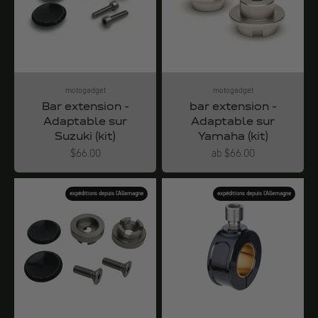
motogadget
motogadget
Bar extension -
bar extension -
Adaptable sur
Adaptable sur
Suzuki (kit)
Yamaha (kit)
Angebot
Angebot
$66.00
ab $66.00
expéditions depuis l'Allemagne
expéditions depuis l'Allemagne