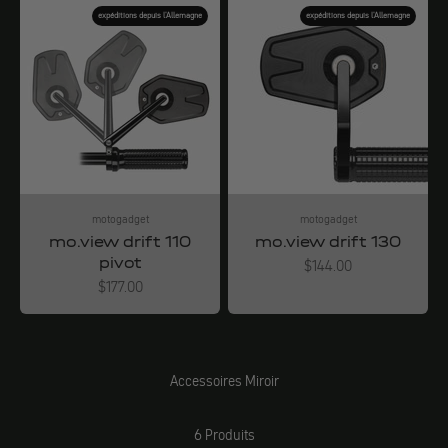
expéditions depuis l'Allemagne
expéditions depuis l'Allemagne
motogadget
motogadget
mo.view drift 110
mo.view drift 130
pivot
Angebot
$144.00
Angebot
$177.00
Accessoires Miroir
6 Produits