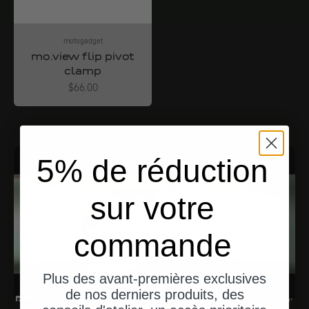
motogadget
mo.view flip pivot
clamp
Angebot
$66.00
5% de réduction
sur votre
commande
Plus des avant-premières exclusives
de nos derniers produits, des