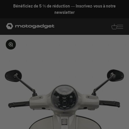
Aller au contenu
Bénéficiez de 5 % de réduction — Inscrivez-vous à notre
newsletter
motogadget GmbH
Traductio
Transl
Agrandir l'image