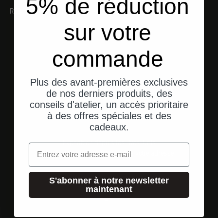
5% de réduction
RECOMMANDATIONS
sur votre
commande
Plus des avant-premières exclusives
de nos derniers produits, des
conseils d'atelier, un accès prioritaire
à des offres spéciales et des
cadeaux.
Expédition depuis les États-Unis
Email
Une livraison rapide et directe à votre adresse.
S'abonner à notre newsletter
maintenant
Aller à l'élément 1
Aller à l'élément 2
Aller à l'élément 3