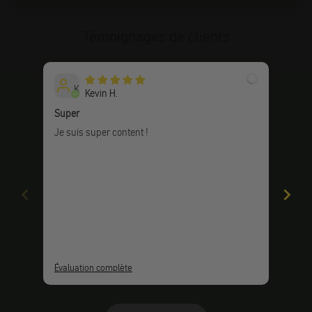
Témoignages de clients
K
Kevin H.
Super
Les 
Je suis super content !
Les 
Les 
arti
revê
Évaluation complète
Éval