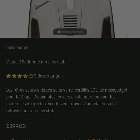
Aller à l'élément 1
Aller à l'élément 2
Aller à l'élément 3
Aller à l'élément 4
Aller à l'élément 5
Aller à l'élément 6
Aller à l'élément 7
Aller à l'élément 8
Aller à l'élément 9
Aller à l'élément 10
Aller à l'élément 11
Aller à l'élément 12
Aller à l'élément 13
motogadget
motogadget
Vespa GTS Bundle mo.view club
3 Bewertungen
Les rétroviseurs uniques sans verre, certifiés ECE, de motogadget
pour la Vespa. Disponibles en version standard ou pour les
extrémités du guidon. Vendus en lot avec 2 adaptateurs et 2
rétroviseurs mo.view club.
Angebot
$399.00