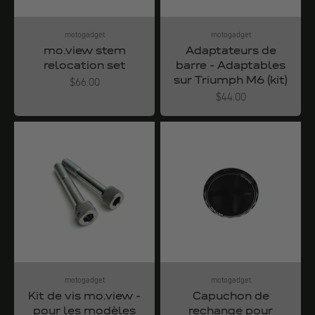
motogadget
motogadget
mo.view stem
Adaptateurs de
relocation set
barre - Adaptables
sur Triumph M6 (kit)
Angebot
$66.00
Angebot
$44.00
motogadget
motogadget
Kit de vis mo.view -
Capuchon de
pour les modèles
rechange pour