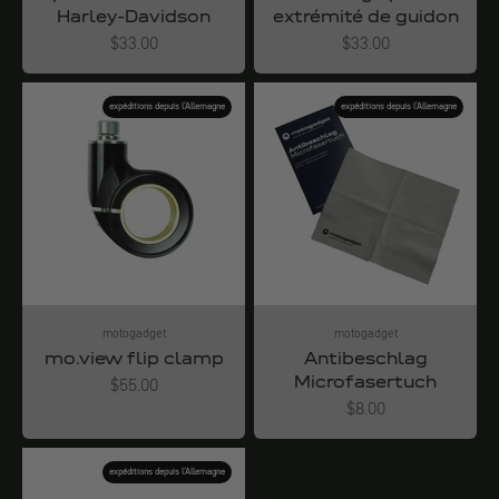
Harley-Davidson
extrémité de guidon
Angebot
Angebot
$33.00
$33.00
expéditions depuis l'Allemagne
expéditions depuis l'Allemagne
motogadget
motogadget
mo.view flip clamp
Antibeschlag
Microfasertuch
Angebot
$55.00
Angebot
$8.00
expéditions depuis l'Allemagne