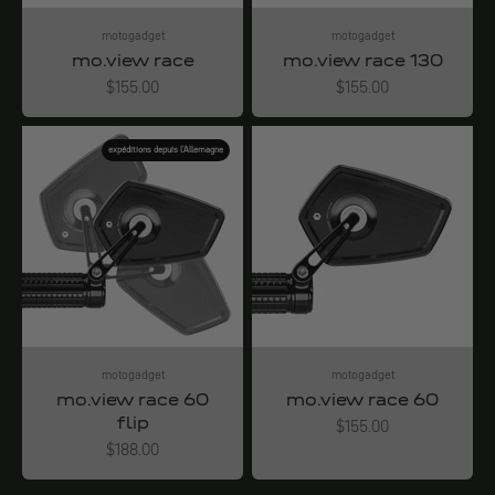
motogadget
motogadget
mo.view race
mo.view race 130
Angebot
Angebot
$155.00
$155.00
expéditions depuis l'Allemagne
motogadget
motogadget
mo.view race 60
mo.view race 60
flip
Angebot
$155.00
Angebot
$188.00