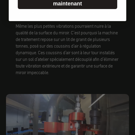
maintenant
fonctionne alors avec des broches et des axes sans
contact, montés sur coussins d'air, afin de garantir une
stabilité maximale.
Même les plus petites vibrations pourraient nuire à la
qualité de la surface du miroir. C'est pourquoi la machine
de traitement repose sur un lit de granit de plusieurs
tonnes, posé sur des coussins d'air à régulation
dynamique. Ces coussins d'air sont à leur tour installés
sur un sol d'atelier spécialement découplé afin d'éliminer
toute vibration extérieure et de garantir une surface de
miroir impeccable.