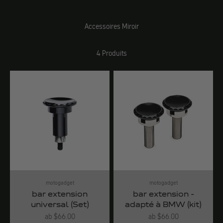
Accessoires Miroir
4 Produits
motogadget
motogadget
bar extension
bar extension -
universal (Set)
adapté à BMW (kit)
Angebot
Angebot
ab $66.00
ab $66.00