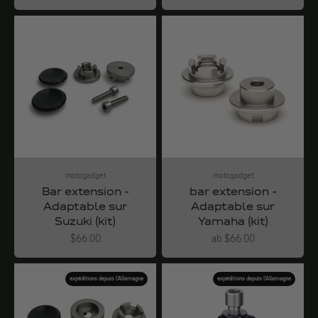
motogadget
motogadget
Bar extension -
bar extension -
Adaptable sur
Adaptable sur
Suzuki (kit)
Yamaha (kit)
Angebot
Angebot
$66.00
ab $66.00
expéditions depuis l'Allemagne
expéditions depuis l'Allemagne