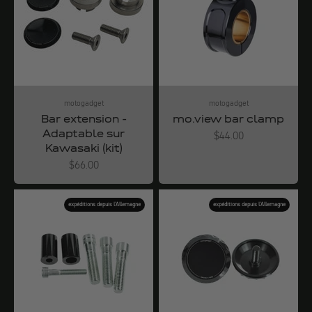
motogadget
motogadget
Bar extension -
mo.view bar clamp
Adaptable sur
Angebot
$44.00
Kawasaki (kit)
Angebot
$66.00
expéditions depuis l'Allemagne
expéditions depuis l'Allemagne