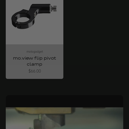
motogadget
mo.view flip pivot
clamp
Angebot
$66.00