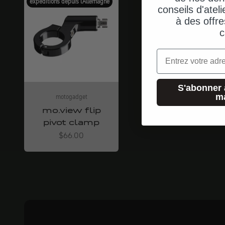
expéditions depuis l'Allemagne
conseils d'ateli
à des offre
c
Email
S'abonner 
m
motogadget
mo.view flip
pivot clamp
Angebot
$66.00