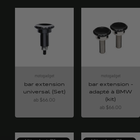
motogadget
motogadget
bar extension
bar extension -
universal (Set)
adapté à BMW
(kit)
Angebot
ab $66.00
Angebot
ab $66.00