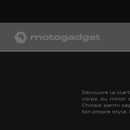
Aller au contenu
motogadget GmbH
Découvre la clart
corps du miroir 
Choisis parmi se
ton propre style.