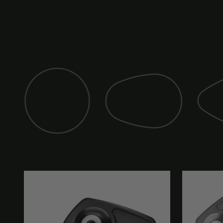
Miroir (classic)
Miroir (
Miroir (club)