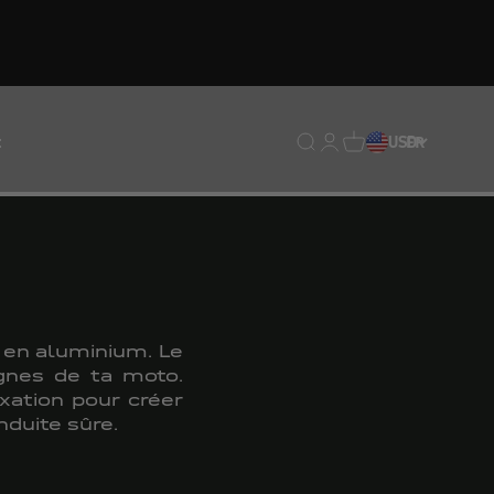
t
Translation missing : fr.
Translation missing : 
Traduction manquan
USD
FR
e en aluminium. Le
ignes de ta moto.
xation pour créer
nduite sûre.