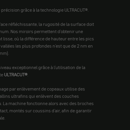
 précision grâce à la technologie ULTRACUT®.
ace réfléchissante, la rugosité de la surface doit
mum. Nos miroirs permettent d'obtenir une
lisse, où la différence de hauteur entre les pics
s vallées les plus profondes n'est que de 2 nm en
mm).
veau exceptionnel grâce à l'utilisation de la
te
ULTRACUT®
.
nage par enlèvement de copeaux utilise des
lins ultrafins qui enlèvent des couches
u. La machine fonctionne alors avec des broches
act, montés sur coussins d'air, afin de garantir
le.