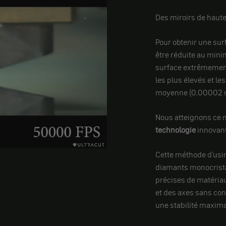
Des miroirs de haute
Pour obtenir une surf
être réduite au mini
surface extrêmement 
les plus élevés et le
moyenne (0,00002 
Nous atteignons ce ni
technologie
innovan
Cette méthode d'usi
diamants monocristal
précises de matéria
et des axes sans cont
une stabilité maxima