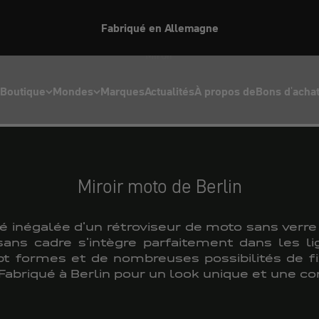
Bienvenue dans notre boutique américaine
Miroir
Boutique
Mondes
Marques
Actualités
À propos de
Bons d'acha
Miroir moto de Berlin
é inégalée d'un rétroviseur de moto sans verr
sans cadre s'intègre parfaitement dans les l
pt formes et de nombreuses possibilités de fi
 Fabriqué à Berlin pour un look unique et une co