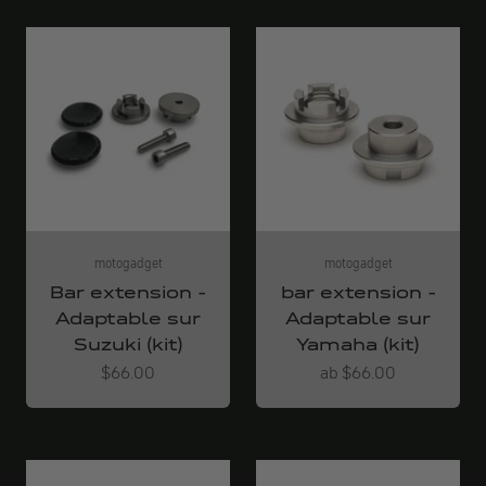
motogadget
motogadget
Bar extension -
bar extension -
Adaptable sur
Adaptable sur
Suzuki (kit)
Yamaha (kit)
Angebot
Angebot
$66.00
ab $66.00