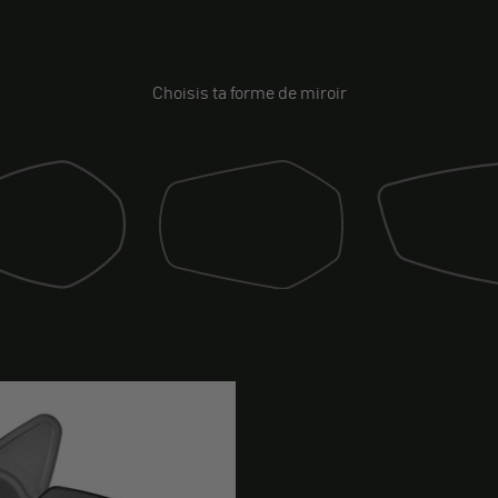
Choisis ta forme de miroir
Miroir (drift)
sport)
Miroir (race)