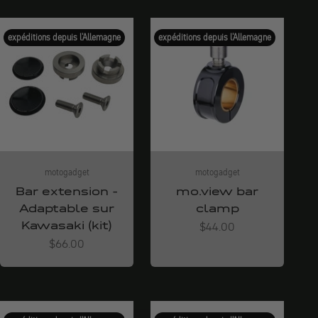
expéditions depuis l'Allemagne
expéditions depuis l'Allemagne
motogadget
motogadget
Bar extension -
mo.view bar
Adaptable sur
clamp
Kawasaki (kit)
Angebot
$44.00
Angebot
$66.00