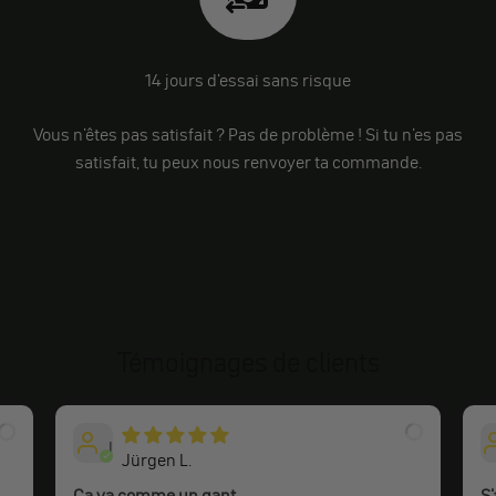
14 jours d'essai sans risque
Vous n'êtes pas satisfait ? Pas de problème ! Si tu n'es pas
satisfait, tu peux nous renvoyer ta commande.
Témoignages de clients
J
Jürgen L.
Ça va comme un gant
S