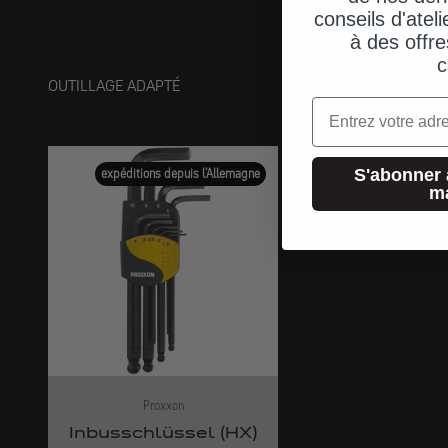
conseils d'ateli
à des offre
c
OUTILLAGE ADAPTÉ
Email
S'abonner 
expéditions depuis l'Allemagne
m
Proxxon
Inbusschlüssel (HX)