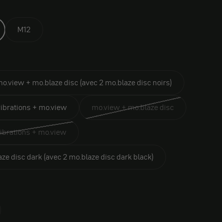
M12
o.view + mo.blaze disc (avec 2 mo.blaze disc noirs)
ibrations + mo.view
mo.view + mo.blaze disc
ibrations + mo.view
ze disc dark (avec 2 mo.blaze disc dark black)