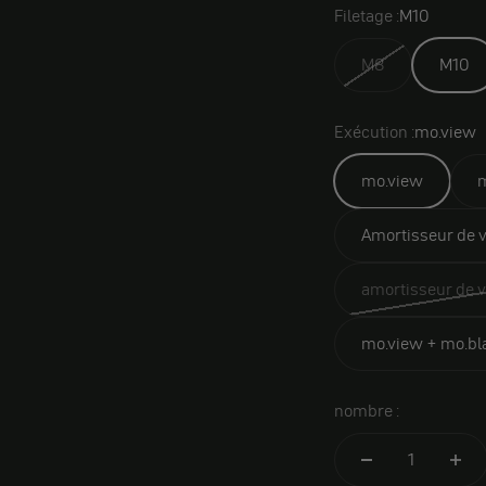
Filetage :
M10
M8
M10
Exécution :
mo.view
mo.view
m
Amortisseur de v
amortisseur de v
mo.view + mo.bla
nombre :