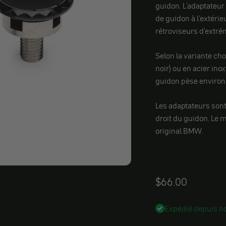
guidon. L'adaptateur 
de guidon à l'extérie
rétroviseurs d'extr
Selon la variante ch
noir) ou en acier ino
guidon pèse environ 
Les adaptateurs sont
droit du guidon. Le 
original BMW.
Angebot
$66.00
Expédié depuis no