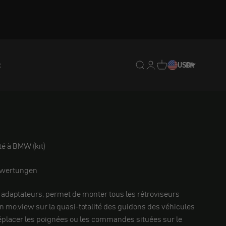
t
Translation missing : fr.
Translation missing : 
Traduction manquan
USD
FR
té à BMW (kit)
ewertungen
 adaptateurs, permet de monter tous les rétroviseurs
n mo.view sur la quasi-totalité des guidons des véhicules
éplacer les poignées ou les commandes situées sur le