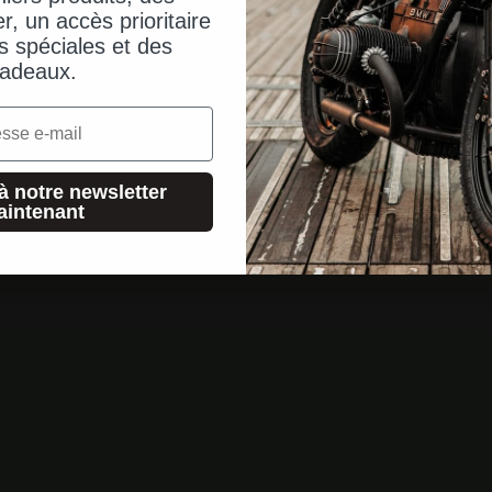
er, un accès prioritaire
s spéciales et des
adeaux.
à notre newsletter
aintenant