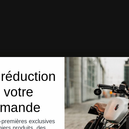
réduction
 votre
mande
-premières exclusives
iers produits, des