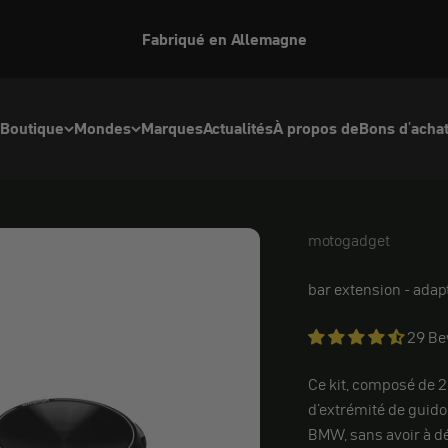
Fabriqué en Allemagne
Boutique
Mondes
Marques
Actualités
À propos de
Bons d'acha
motogadget
motogadget
bar extension - adap
29 B
Ce kit, composé de 2
d'extrémité de guido
BMW, sans avoir à d