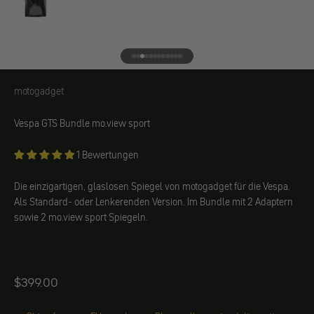
Gehe zu Element 1
Gehe zu Element 2
Gehe zu Element 3
Gehe zu Element 4
Gehe zu Element 5
Gehe zu Element 6
Gehe zu Element 7
Gehe zu Element 8
Gehe zu Element 9
Gehe zu Element 10
Gehe zu Element 11
Gehe zu Element 12
motogadget
motogadget
Vespa GTS Bundle mo.view sport
1 Bewertungen
Die einzigartigen, glaslosen Spiegel von motogadget für die Vespa.
Als Standard- oder Lenkerenden Version. Im Bundle mit 2 Adaptern
sowie 2 mo.view sport Spiegeln.
Angebot
$399.00