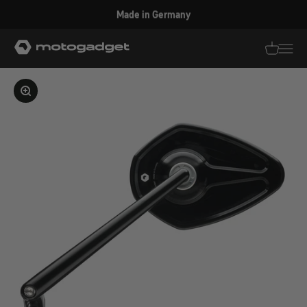
Zum Inhalt springen
Made in Germany
motogadget GmbH
Translati
Transl
Bild vergrößern