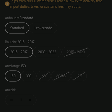
Ships from our EU warehouse. Please allow extra delivery time
Import duties, taxes, or customs fees may apply.
Anbauart:
Standard
Standard
Lenkerende
Baujahr:
2015 - 2017
2015 - 2017
2018 - 2022
2015 - 2023
Armlänge:
150
150
180
60
60 flip
130
Anzahl: