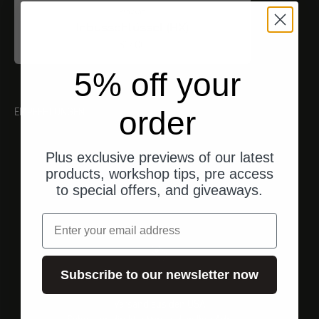
Proxxon
Inbusschlüssel (HX)
Angebot
$17.00
5% off your
order
EMPFEHLUNGEN
Plus exclusive previews of our latest
products, workshop tips, pre access
to special offers, and giveaways.
Email
Subscribe to our newsletter now
Versand aus den USA