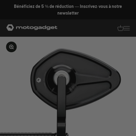
Aller au contenu
Bénéficiez de 5 % de réduction — Inscrivez-vous à notre
newsletter
motogadget GmbH
Traductio
Transl
Agrandir l'image