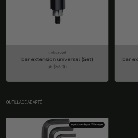
motogadget
bar extension universal (Set)
bar ex
Angebot
ab $66.00
OUTILLAGE ADAPTÉ
expéditions depuis l'Allemagne