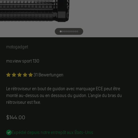
Aller à l'élément 1
Aller à l'élément 2
Aller à l'élément 3
Aller à l'élément 4
Aller à l'élément 5
Aller à l'élément 6
Aller à l'élément 7
Aller à l'élément 8
Aller à l'élément 9
Aller à l'élément 10
motogadget
motogadget
mo.view sport 130
31 Bewertungen
Le rétroviseur en bout de guidon avec marquage ECE peut être
monté au-dessus ou en dessous du guidon. L'angle du bras du
rétroviseur est fixe.
Angebot
$144.00
Expédié depuis notre entrepôt aux États-Unis