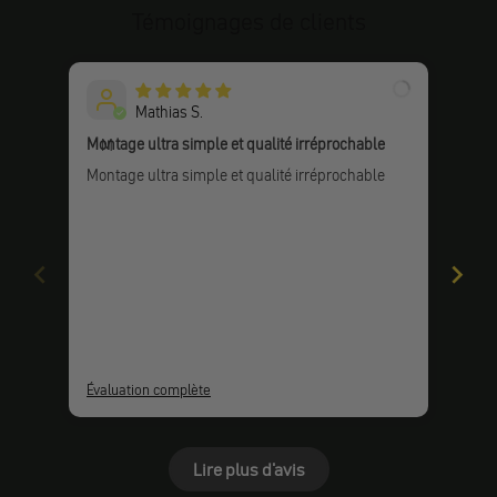
Témoignages de clients
Mathias S.
Montage ultra simple et qualité irréprochable
Malh
M
guid
Montage ultra simple et qualité irréprochable
Malh
guid
Évaluation complète
Éval
Lire plus d'avis