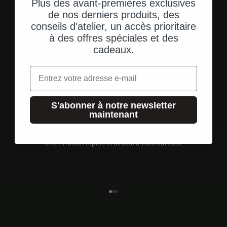
Plus des avant-premières exclusives
de nos derniers produits, des
conseils d'atelier, un accès prioritaire
à des offres spéciales et des
cadeaux.
Email
S'abonner à notre newsletter
maintenant
Expédition depuis les États-Unis
Une livraison rapide et directe à votre adresse.
Aller à l'élément 1
Aller à l'élément 2
Aller à l'élément 3