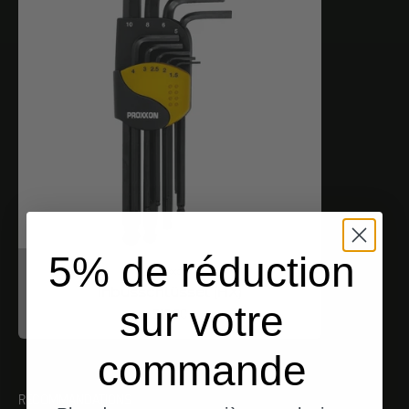
5% de réduction
Proxxon
Inbusschlüssel (HX)
sur votre
Angebot
$17.00
commande
RECOMMANDATIONS