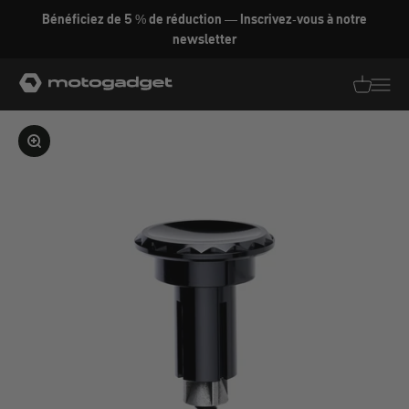
Aller au contenu
Bénéficiez de 5 % de réduction — Inscrivez-vous à notre
newsletter
motogadget GmbH
Traductio
Transl
Agrandir l'image