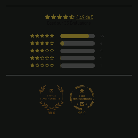
4.69 de 5
Basé sur 35 Évaluations
29
4
0
1
1
88.6
96.9