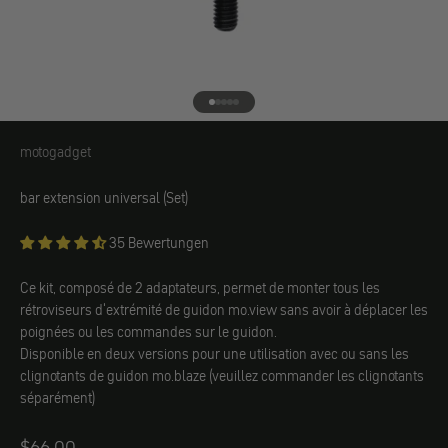
Aller à l'élément 1
Aller à l'élément 2
Aller à l'élément 3
Aller à l'élément 4
Aller à l'élément 5
motogadget
motogadget
bar extension universal (Set)
35 Bewertungen
Ce kit, composé de 2 adaptateurs, permet de monter tous les
rétroviseurs d'extrémité de guidon mo.view sans avoir à déplacer les
poignées ou les commandes sur le guidon.
Disponible en deux versions pour une utilisation avec ou sans les
clignotants de guidon mo.blaze (veuillez commander les clignotants
séparément)
Angebot
$66.00