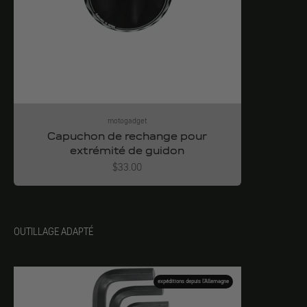
motogadget
Capuchon de rechange pour
extrémité de guidon
Angebot
$33.00
OUTILLAGE ADAPTÉ
expéditions depuis l'Allemagne