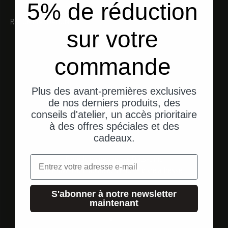
5% de réduction
RECOMMANDATIONS
sur votre
commande
Plus des avant-premières exclusives
de nos derniers produits, des
conseils d'atelier, un accès prioritaire
à des offres spéciales et des
cadeaux.
Email
Expédition depuis les États-Unis
Une livraison rapide et directe à votre adresse.
S'abonner à notre newsletter
maintenant
Aller à l'élément 1
Aller à l'élément 2
Aller à l'élément 3