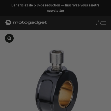
Aller au contenu
Bénéficiez de 5 % de réduction — Inscrivez-vous à notre
newsletter
motogadget GmbH
Traductio
Transl
Agrandir l'image