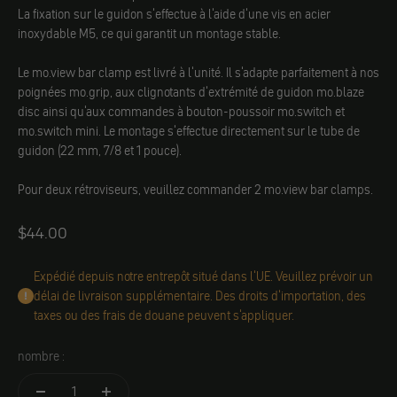
La fixation sur le guidon s'effectue à l'aide d'une vis en acier
inoxydable M5, ce qui garantit un montage stable.
Le mo.view bar clamp est livré à l'unité. Il s'adapte parfaitement à nos
poignées mo.grip, aux clignotants d'extrémité de guidon mo.blaze
disc ainsi qu'aux commandes à bouton-poussoir mo.switch et
mo.switch mini. Le montage s'effectue directement sur le tube de
guidon (22 mm, 7/8 et 1 pouce).
Pour deux rétroviseurs, veuillez commander 2 mo.view bar clamps.
Angebot
$44.00
Expédié depuis notre entrepôt situé dans l'UE. Veuillez prévoir un
délai de livraison supplémentaire. Des droits d'importation, des
taxes ou des frais de douane peuvent s'appliquer.
nombre :