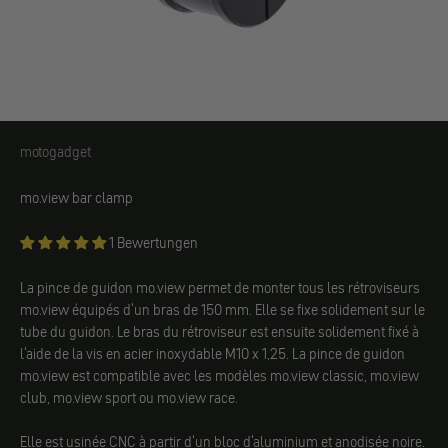
motogadget
motogadget
mo.view bar clamp
1 Bewertungen
La pince de guidon mo.view permet de monter tous les rétroviseurs
mo.view équipés d'un bras de 150 mm. Elle se fixe solidement sur le
tube du guidon. Le bras du rétroviseur est ensuite solidement fixé à
l'aide de la vis en acier inoxydable M10 x 1,25. La pince de guidon
mo.view est compatible avec les modèles mo.view classic, mo.view
club, mo.view sport ou mo.view race.
Elle est usinée CNC à partir d'un bloc d'aluminium et anodisée noire.