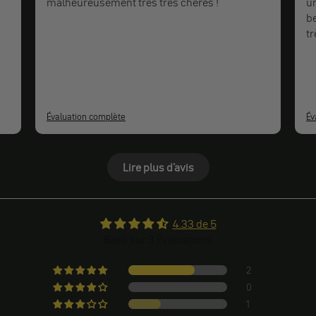
malheureusement très très chères !
un
be
tr
pr
Évaluation complète
Év
Lire plus d'avis
4.33 de 5
Basé sur 3 Évaluations
2
0
1