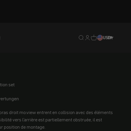
t
Translation missing : fr.
Translation missing : 
Traduction manquan
USD
FR
tion set
ertungen
 bras droit mo.view entrent en collision avec des éléments
ibilité vers l'arrière est partiellement obstruée, il est
eur position de montage.