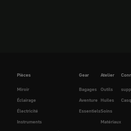
Pièces
Gear
Atelier
Conn
Miroir
Bagages
Outils
supp
Éclairage
Aventure
Huiles
Casq
Électricité
Essentiels
Soins
Instruments
Matériaux