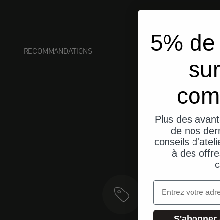
5% de 
RECOMMANDATIONS
sur
com
Plus des avant
de nos dern
conseils d'ateli
à des offre
c
Email
S'abonner 