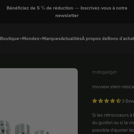
Bénéficiez de 5 % de réduction — Inscrivez-vous à notre
newsletter
Boutique
Mondes
Marques
Actualités
À propos de
Bons d'acha
motogadget
motogadget
mo.view stem reloca
3 Bew
Si les rétroviseurs à
du guidon ou si la vis
possible d'ajuster l