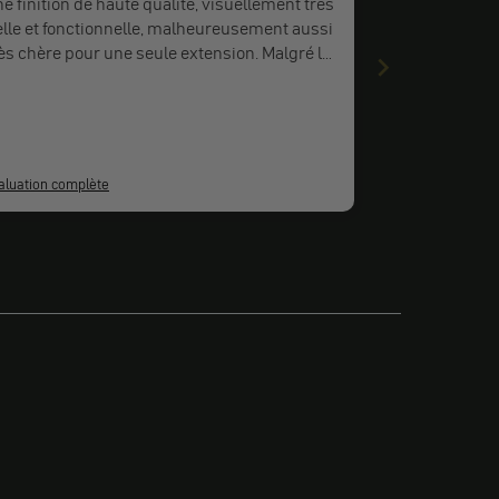
e finition de haute qualité, visuellement très
lle et fonctionnelle, malheureusement aussi
ès chère pour une seule extension. Malgré le
ix élevé, j'en suis très satisfait.
aluation complète