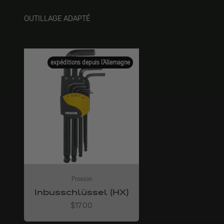
OUTILLAGE ADAPTÉ
expéditions depuis l'Allemagne
Proxxon
Inbusschlüssel (HX)
Angebot
$17.00