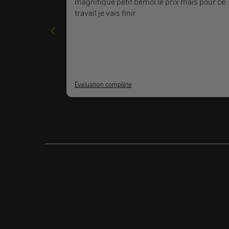
magnifique petit bémol le prix mais pour ce
travail je vais finir
Évaluation complète