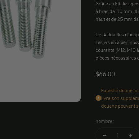
Grâce au kit de repo
à bras de 110 mm, 1
haut et de 25 mm da
Les 4 douilles d'ada
Les vis en acier inox
courants (M12, M10 à f
pièces nécessaires a
Angebot
$66.00
Expédié depuis not
livraison suppléme
douane peuvent s'
nombre :