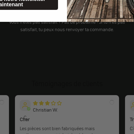
aintenant
14 jours d'essai sans risque
Vous n'êtes pas satisfait ? Pas de problème ! Si tu n'es pas
satisfait, tu peux nous renvoyer ta commande.
Témoignages de clients
Christian W.
C
Cher
Tr
Les pièces sont bien fabriquées mais
C'