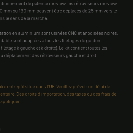
sitionnement de potence mo.view, les rétroviseurs mo.view
50 mm ou 180 mm peuvent être déplacés de 25 mm vers le
ns le sens de la marche.
ptation en aluminium sont usinées CNC et anodisées noires.
ydable sont adaptées à tous les filetages de guidon
iletage à gauche et à droite). Le kit contient toutes les
u déplacement des rétroviseurs gauche et droit.
re entrepôt situé dans l'UE. Veuillez prévoir un délai de
ntaire. Des droits d'importation, des taxes ou des frais de
appliquer.