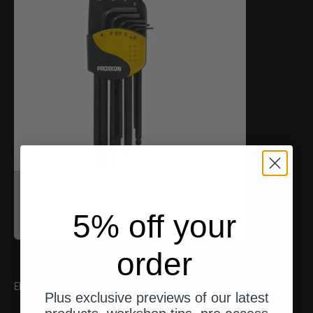
Proxxon
Inbusschlüssel (HX)
5% off your
Angebot
$17.00
order
EMPFEHLUNGEN
Plus exclusive previews of our latest