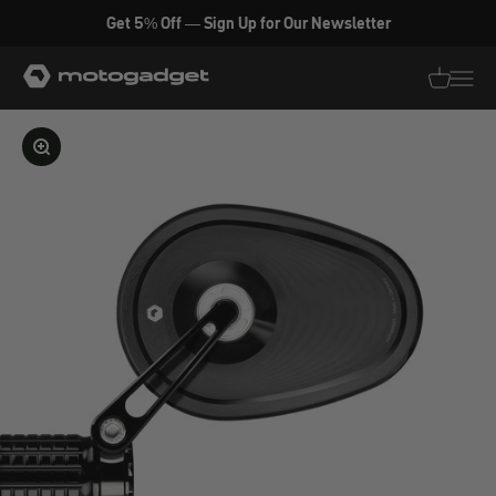
Zum Inhalt springen
Get 5% Off — Sign Up for Our Newsletter
motogadget GmbH
Translati
Transl
Bild vergrößern