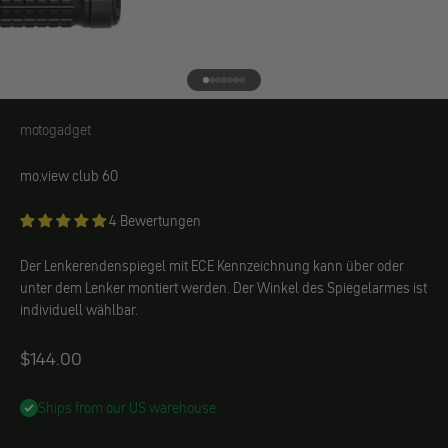
Gehe zu Element 1
Gehe zu Element 2
Gehe zu Element 3
Gehe zu Element 4
Gehe zu Element 5
Gehe zu Element 6
Gehe zu Element 7
motogadget
motogadget
mo.view club 60
4 Bewertungen
Der Lenkerendenspiegel mit ECE Kennzeichnung kann über oder
unter dem Lenker montiert werden. Der Winkel des Spiegelarmes ist
individuell wählbar.
Angebot
$144.00
Ships from our US warehouse