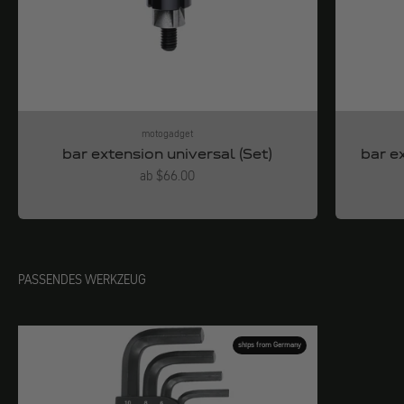
motogadget
bar extension universal (Set)
bar e
Angebot
ab $66.00
PASSENDES WERKZEUG
ships from Germany