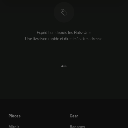
Expédition depuis les États-Unis
Une livraison rapide et directe à votre adresse.
Aller à l'élément 1
Aller à l'élément 2
Aller à l'élément 3
Pièces
Gear
Miroir
Bagages