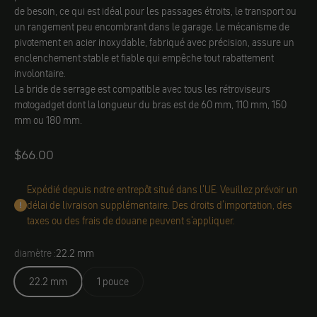
de besoin, ce qui est idéal pour les passages étroits, le transport ou
un rangement peu encombrant dans le garage. Le mécanisme de
pivotement en acier inoxydable, fabriqué avec précision, assure un
enclenchement stable et fiable qui empêche tout rabattement
involontaire.
La bride de serrage est compatible avec tous les rétroviseurs
motogadget dont la longueur du bras est de 60 mm, 110 mm, 150
mm ou 180 mm.
Angebot
$66.00
Expédié depuis notre entrepôt situé dans l'UE. Veuillez prévoir un
délai de livraison supplémentaire. Des droits d'importation, des
taxes ou des frais de douane peuvent s'appliquer.
diamètre :
22.2 mm
22.2 mm
1 pouce