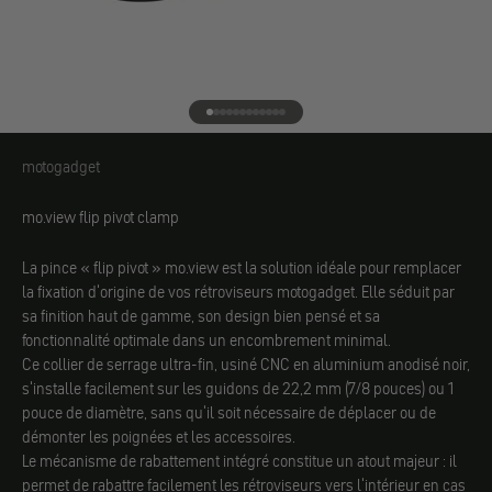
Aller à l'élément 1
Aller à l'élément 2
Aller à l'élément 3
Aller à l'élément 4
Aller à l'élément 5
Aller à l'élément 6
Aller à l'élément 7
Aller à l'élément 8
Aller à l'élément 9
Aller à l'élément 10
Aller à l'élément 11
Aller à l'élément 12
motogadget
motogadget
mo.view flip pivot clamp
La pince « flip pivot » mo.view est la solution idéale pour remplacer
la fixation d'origine de vos rétroviseurs motogadget. Elle séduit par
sa finition haut de gamme, son design bien pensé et sa
fonctionnalité optimale dans un encombrement minimal.
Ce collier de serrage ultra-fin, usiné CNC en aluminium anodisé noir,
s'installe facilement sur les guidons de 22,2 mm (7/8 pouces) ou 1
pouce de diamètre, sans qu'il soit nécessaire de déplacer ou de
démonter les poignées et les accessoires.
Le mécanisme de rabattement intégré constitue un atout majeur : il
permet de rabattre facilement les rétroviseurs vers l'intérieur en cas