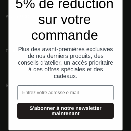
5% de réduction
sur votre
ACCESSOIRES ADAPTÉS
commande
Plus des avant-premières exclusives
OUTILLAGE ADAPTÉ
de nos derniers produits, des
conseils d'atelier, un accès prioritaire
à des offres spéciales et des
cadeaux.
RECOMMANDATIONS
Email
S'abonner à notre newsletter
maintenant