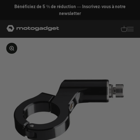
Aller au contenu
Bénéficiez de 5 % de réduction — Inscrivez-vous à notre
newsletter
motogadget GmbH
Traductio
Transl
Agrandir l'image