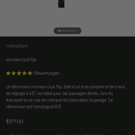
Aller à l'élément 1
Aller à l'élément 2
Aller à l'élément 3
Aller à l'élément 4
Aller à l'élément 5
Aller à l'élément 6
Aller à l'élément 7
Aller à l'élément 8
Aller à l'élément 9
Aller à l'élément 10
motogadget
motogadget
mo.view club flip
1 Bewertungen
Le rétroviseur mo.view club flip, doté d'un bras pivotant et de crans
de réglage à 45°, est idéal pour les passages étroits, lors du
transport ou en cas de manque de place dans le garage. Ce
rétroviseur est homologué ECE.
Angebot
$177.00