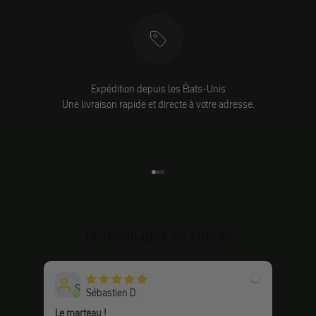
Expédition depuis les États-Unis
Une livraison rapide et directe à votre adresse.
Aller à l'élément 1
Aller à l'élément 2
Aller à l'élément 3
Témoignages de clients
S
Sébastien D.
Le marteau !