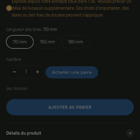
Expédié depuis notre entrepôt situé dans l'UE. Veuillez prévoir un
délai de livraison supplémentaire. Des droits d'importation, des
taxes ou des frais de douane peuvent s'appliquer.
Longueur des bras :
110 mm
110 mm
150 mm
180 mm
nombre :
Acheter une paire
SKU: 7003063
AJOUTER AU PANIER
Détails du produit