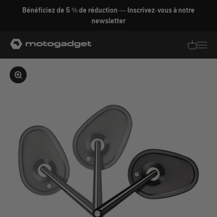
Aller au contenu
Bénéficiez de 5 % de réduction — Inscrivez-vous à notre
newsletter
motogadget GmbH
Traductio
Transl
Agrandir l'image