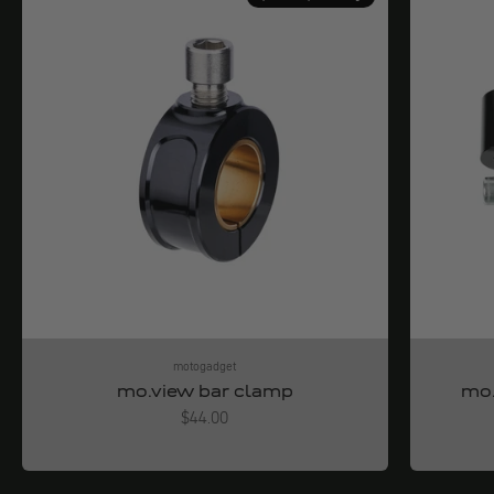
motogadget
mo.view bar clamp
mo.
Angebot
$44.00