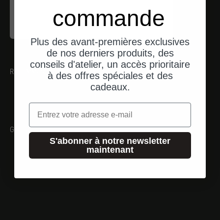
Proxxon
commande
Inbusschlüssel (HX)
Angebot
$17.00
Plus des avant-premières exclusives
de nos derniers produits, des
conseils d'atelier, un accès prioritaire
RECOMMANDATIONS
à des offres spéciales et des
cadeaux.
Email
Galerie
S'abonner à notre newsletter
maintenant