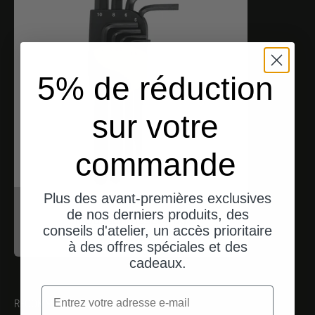
5% de réduction
sur votre
commande
Plus des avant-premières exclusives
Proxxon
de nos derniers produits, des
Inbusschlüssel (HX)
conseils d'atelier, un accès prioritaire
Angebot
$17.00
à des offres spéciales et des
cadeaux.
Email
RECOMMANDATIONS