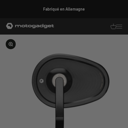
Aller au contenu
Fabriqué en Allemagne
motogadget GmbH
Traductio
Transl
Agrandir l'image