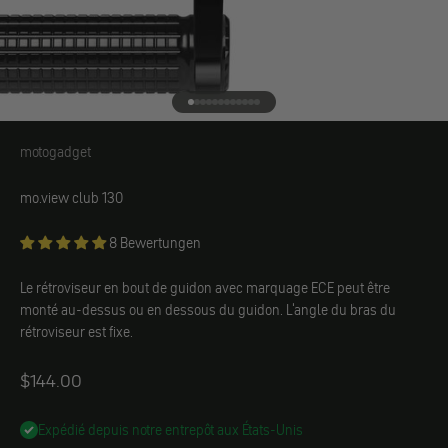
Aller à l'élément 1
Aller à l'élément 2
Aller à l'élément 3
Aller à l'élément 4
Aller à l'élément 5
Aller à l'élément 6
Aller à l'élément 7
Aller à l'élément 8
Aller à l'élément 9
Aller à l'élément 10
Aller à l'élément 11
Aller à l'élément 12
motogadget
motogadget
mo.view club 130
8 Bewertungen
Le rétroviseur en bout de guidon avec marquage ECE peut être
monté au-dessus ou en dessous du guidon. L'angle du bras du
rétroviseur est fixe.
Angebot
$144.00
Expédié depuis notre entrepôt aux États-Unis