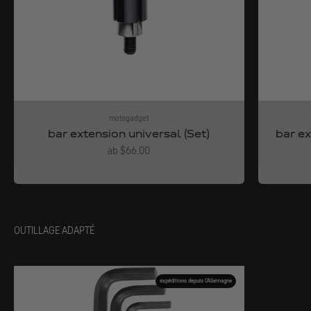
motogadget
bar extension universal (Set)
bar ex
Angebot
ab $66.00
OUTILLAGE ADAPTÉ
expéditions depuis l'Allemagne