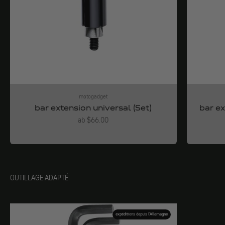
motogadget
bar extension universal (Set)
bar ex
Angebot
ab $66.00
OUTILLAGE ADAPTÉ
expéditions depuis l'Allemagne