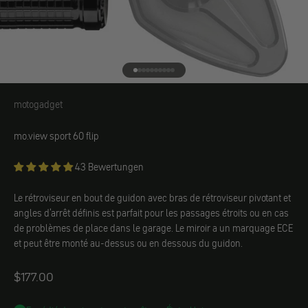
Aller à l'élément 1
Aller à l'élément 2
Aller à l'élément 3
Aller à l'élément 4
Aller à l'élément 5
Aller à l'élément 6
Aller à l'élément 7
Aller à l'élément 8
Aller à l'élément 9
Aller à l'élément 10
motogadget
motogadget
mo.view sport 60 flip
43 Bewertungen
Le rétroviseur en bout de guidon avec bras de rétroviseur pivotant et
angles d'arrêt définis est parfait pour les passages étroits ou en cas
de problèmes de place dans le garage. Le miroir a un marquage ECE
et peut être monté au-dessus ou en dessous du guidon.
Angebot
$177.00