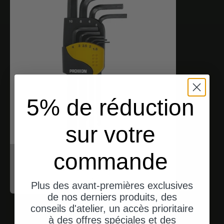
5% de réduction
sur votre
commande
Proxxon
Inbusschlüssel (HX)
Angebot
$17.00
Plus des avant-premières exclusives
de nos derniers produits, des
conseils d'atelier, un accès prioritaire
à des offres spéciales et des