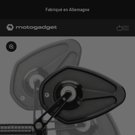
Aller au contenu
Fabriqué en Allemagne
motogadget GmbH
Traductio
Transl
Agrandir l'image