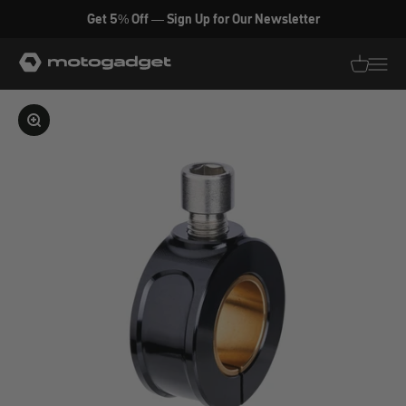
Zum Inhalt springen
Get 5% Off — Sign Up for Our Newsletter
motogadget GmbH
Translati
Transl
Bild vergrößern