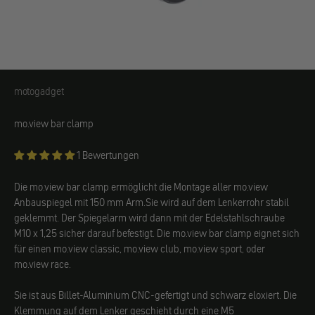
motogadget
motogadget
mo.view bar clamp
1 Bewertungen
Die mo.view bar clamp ermöglicht die Montage aller mo.view
Anbauspiegel mit 150 mm Arm.Sie wird auf dem Lenkerrohr stabil
geklemmt. Der Spiegelarm wird dann mit der Edelstahlschraube
M10 x 1,25 sicher darauf befestigt. Die mo.view bar clamp eignet sich
für einen mo.view classic, mo.view club, mo.view sport, oder
mo.view race.
Sie ist aus Billet-Aluminium CNC-gefertigt und schwarz eloxiert. Die
Klemmung auf dem Lenker geschieht durch eine M5