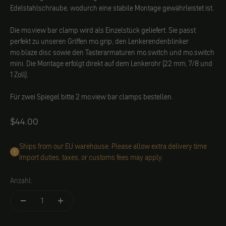
Edelstahlschraube, wodurch eine stabile Montage gewährleistet ist.
Die mo.view bar clamp wird als Einzelstück geliefert. Sie passt
perfekt zu unseren Griffen mo.grip, den Lenkerendenblinker
mo.blaze disc sowie den Tasterarmaturen mo.switch und mo.switch
mini. Die Montage erfolgt direkt auf dem Lenkerohr (22 mm, 7/8 und
1 Zoll).
Für zwei Spiegel bitte 2 mo.view bar clamps bestellen.
Angebot
$44.00
Ships from our EU warehouse. Please allow extra delivery time
Import duties, taxes, or customs fees may apply.
Anzahl: