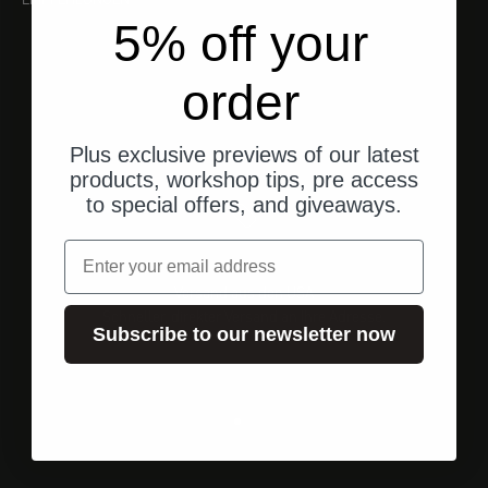
5% off your
order
Plus exclusive previews of our latest
products, workshop tips, pre access
to special offers, and giveaways.
Email
Versand aus den USA
Schneller, direkter Versand an Ihre Adresse.
Subscribe to our newsletter now
Gehe zu Element 1
Gehe zu Element 2
Gehe zu Element 3