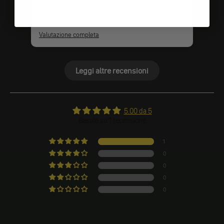
Valutazione completa
Leggi altre recensioni
5.00 da 5
Basato su 1 recensione
1
0
0
0
0