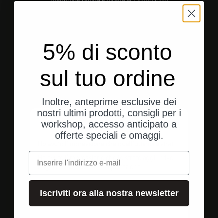
Spedizione rapida e diretta al tuo indirizzo.
5% di sconto
Vai all'elemento 1
Vai all'elemento 2
Vai all'elemento 3
sul tuo ordine
Valutazioni dei clienti
Inoltre, anteprime esclusive dei
nostri ultimi prodotti, consigli per i
workshop, accesso anticipato a
H
Henry H.
offerte speciali e omaggi.
Ho avuto l'impressione che quell'ulteriore strato
migliorasse l'aspetto e
e-mail
Ho avuto l'impressione che lo strato aggiuntivo
migliorasse l'aspetto e la protezione
Iscriviti ora alla nostra newsletter