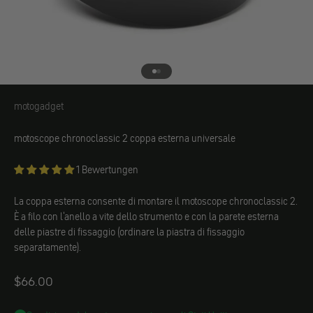
Vai all'elemento 1
Vai all'elemento 2
motogadget
motogadget
motoscope chronoclassic 2 coppa esterna universale
1 Bewertungen
La coppa esterna consente di montare il motoscope chronoclassic 2.
È a filo con l'anello a vite dello strumento e con la parete esterna
delle piastre di fissaggio (ordinare la piastra di fissaggio
separatamente).
Angebot
$66.00