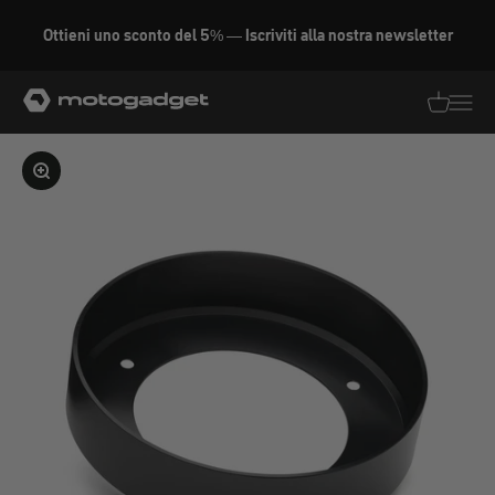
Vai al contenuto
Ottieni uno sconto del 5% — Iscriviti alla nostra newsletter
motogadget GmbH
Traduzion
Traduz
Ingrandire l'immagine