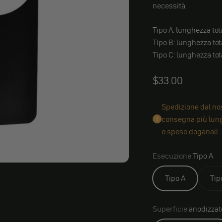
necessità.
Tipo A: lunghezza to
Tipo B: lunghezza to
Tipo C: lunghezza to
Angebot
$33.00
Spedizione dal nos
consegna più lungh
o spese doganali.
Esecuzione:
Tipo A
Tipo A
Tip
Superficie:
anodizzat