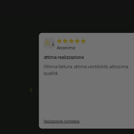
A
Anonimo
ottima realizzazione
Ottima fattura, ottima vestibilità, altissima
qualità
Valutazione completa