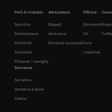
Parti di ricambio
Attrezzatura
Officina
Conne
Specchio
Bagagli
Strumento
Suppo
Illuminazione
Avventura
Oli
Cuffi
Elettricità
Elementi essenziali
Cura
Strumenti
I materiali
Pulsante / maniglie
Sicurezza
Serrature
serratura a disco
Catene