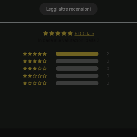
Leggi altre recensioni
5.00 da 5
In base alle valutazioni della 2
2
0
0
0
0