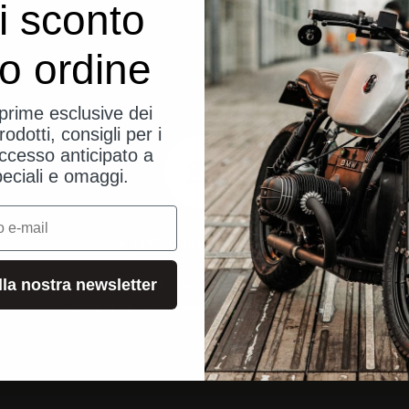
i sconto
uo ordine
eprime esclusive dei
rodotti, consigli per i
ccesso anticipato a
peciali e omaggi.
14 giorni di prova senza rischi
alla nostra newsletter
Non siete soddisfatti? Nessun problema! Se non siete
soddisfatti, potete restituirci il vostro ordine.