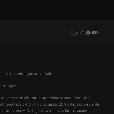
Traduzione mancante: en
Traduzione mancante:
Traduzione mancan
USD
IT
iastra di montaggio universale
ertungen
universale in alluminio, spazzolato e anodizzato, per
 chronoclassic (non chronoclassic 2). Montaggio mediante
esterna msc A. Da tagliare a misura e forare secondo