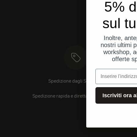
5% d
sul t
Inoltre, ant
nostri ultimi p
workshop, a
offerte s
e-mail
Spedizione dagli Stati Uniti
Iscriviti ora 
Spedizione rapida e diretta al tuo indirizzo.