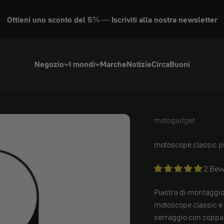
Ottieni uno sconto del 5% — Iscriviti alla nostra newsletter
Negozio
I mondi
Marche
Notizie
Circa
Buoni
motogadget
motogadget
motoscope classic p
2 Bew
Piastra di montaggio 
motoscope classic e
serraggio con coppa 