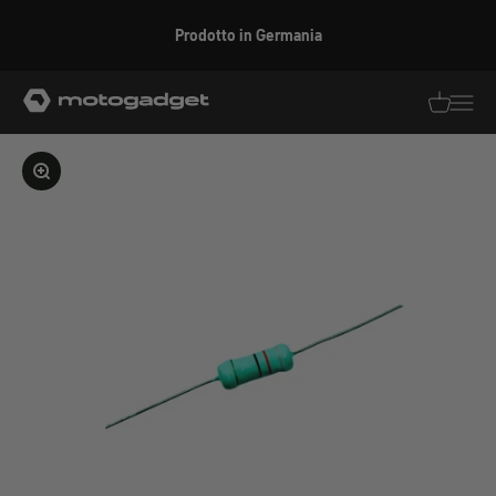
Vai al contenuto
Prodotto in Germania
motogadget GmbH
Traduzion
Traduz
Ingrandire l'immagine