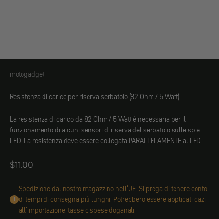
motogadget
motogadget
Resistenza di carico
per riserva serbatoio (82 Ohm / 5 Watt)
La resistenza di carico da 82 Ohm / 5 Watt è necessaria per il
funzionamento di alcuni sensori di riserva del serbatoio sulle spie
LED. La resistenza deve essere collegata PARALLELAMENTE al LED.
Angebot
$11.00
Spedizione dal nostro magazzino nell'UE. Si prega di tenere conto
di tempi di consegna più lunghi. Potrebbero essere applicati dazi
all'importazione, tasse o spese doganali.