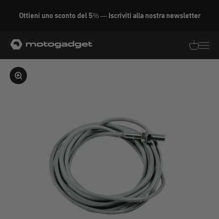
Vai al contenuto
Ottieni uno sconto del 5% — Iscriviti alla nostra newsletter
motogadget GmbH
Traduzion
Traduz
Ingrandire l'immagine