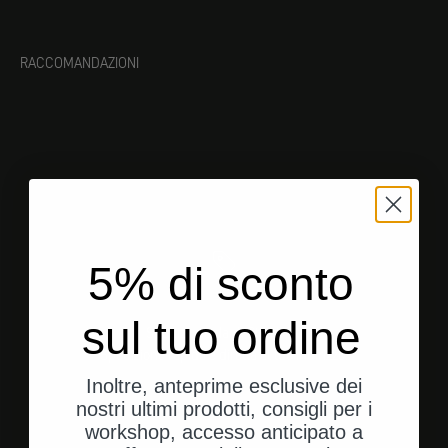
RACCOMANDAZIONI
5% di sconto
sul tuo ordine
Spedizione dagli Stati Uniti
Spedizione rapida e diretta al tuo indirizzo.
Inoltre, anteprime esclusive dei
nostri ultimi prodotti, consigli per i
workshop, accesso anticipato a