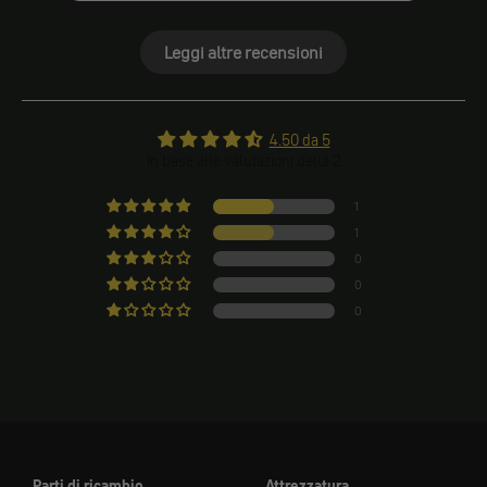
Leggi altre recensioni
4.50 da 5
In base alle valutazioni della 2
1
1
0
0
0
Parti di ricambio
Attrezzatura