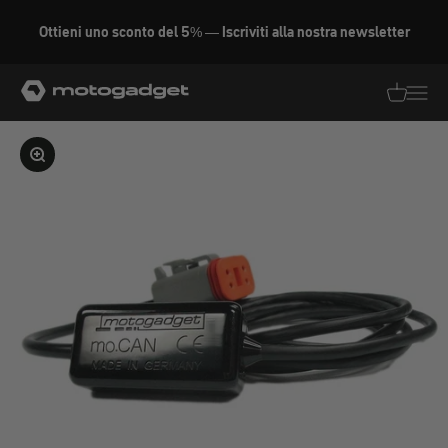
Vai al contenuto
Ottieni uno sconto del 5% — Iscriviti alla nostra newsletter
motogadget GmbH
Traduzion
Traduz
Ingrandire l'immagine