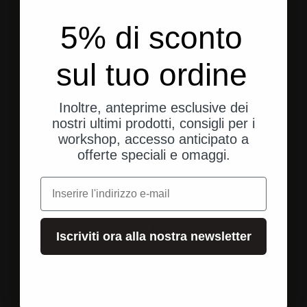
5% di sconto
sul tuo ordine
Inoltre, anteprime esclusive dei
nostri ultimi prodotti, consigli per i
workshop, accesso anticipato a
Spedizione dagli Stati Uniti
offerte speciali e omaggi.
Spedizione rapida e diretta al tuo indirizzo.
e-mail
Vai all'elemento 1
Vai all'elemento 2
Vai all'elemento 3
Iscriviti ora alla nostra newsletter
Valutazioni dei clienti