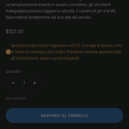
va semplicemente inserito in questo connettore, gli strumenti
motogadget possono leggere la velocità, il numero di giri e la MIL
(spia motore) direttamente dal bus dati del veicolo.
Angebot
$122.00
Spedizione dal nostro magazzino nell'UE. Si prega di tenere conto
di tempi di consegna più lunghi. Potrebbero essere applicati dazi
all'importazione, tasse o spese doganali.
Quantità:
SKU: 4003000
AGGIUNGI AL CARRELLO